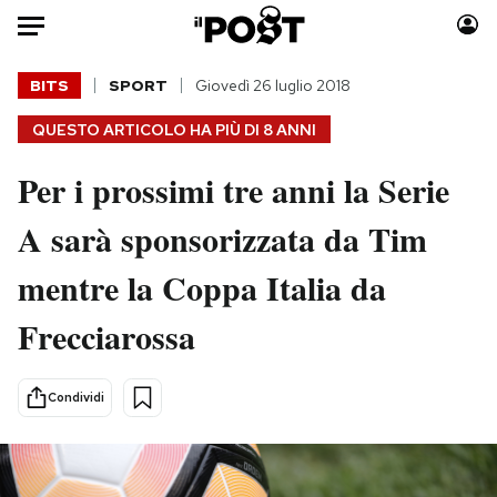
Auto
BITS
SPORT
Giovedì 26 luglio 2018
QUESTO ARTICOLO HA PIÙ DI
8 ANNI
HOME
Per i prossimi tre anni la Serie
Italia
Moda
Mondo
Libri
A sarà sponsorizzata da Tim
Politica
Consumismi
mentre la Coppa Italia da
Tecnologia
Storie/Idee
Internet
Ok Boomer!
Frecciarossa
Scienza
Media
Cultura
Europa
Condividi
Economia
Altrecose
Sport
Mondiali calcio 2026