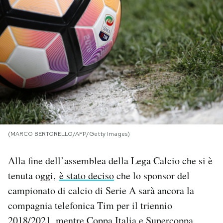
PODCAST
NEWSLETTER
I MIEI PREFERITI
SHOP
(MARCO BERTORELLO/AFP/Getty Images)
CALENDARIO
Alla fine dell’assemblea della Lega Calcio che si è
tenuta oggi,
è stato deciso
che lo sponsor del
AREA PERSONALE
campionato di calcio di Serie A sarà ancora la
compagnia telefonica Tim per il triennio
Area Personale
Newsletter
2018/2021, mentre Coppa Italia e Supercoppa