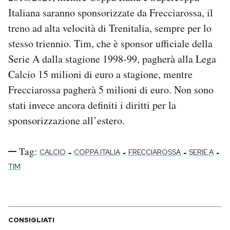
Notifiche mobile
Italiana saranno sponsorizzate da Frecciarossa, il
Regala il Post
treno ad alta velocità di Trenitalia, sempre per lo
Hai bisogno di aiuto?
stesso triennio. Tim, che è sponsor ufficiale della
Esci
Serie A dalla stagione 1998-99, pagherà alla Lega
Calcio 15 milioni di euro a stagione, mentre
Frecciarossa pagherà 5 milioni di euro. Non sono
stati invece ancora definiti i diritti per la
sponsorizzazione all’estero.
Tag:
-
-
-
-
CALCIO
COPPA ITALIA
FRECCIAROSSA
SERIE A
TIM
CONSIGLIATI