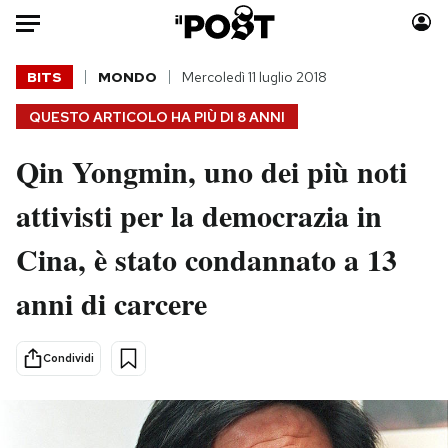
Auto
BITS
MONDO
Mercoledì 11 luglio 2018
QUESTO ARTICOLO HA PIÙ DI
8 ANNI
HOME
Qin Yongmin, uno dei più noti
Italia
Moda
Mondo
Libri
attivisti per la democrazia in
Politica
Consumismi
Cina, è stato condannato a 13
Tecnologia
Storie/Idee
Internet
Ok Boomer!
anni di carcere
Scienza
Media
Cultura
Europa
Condividi
Economia
Altrecose
Sport
Mondiali calcio 2026