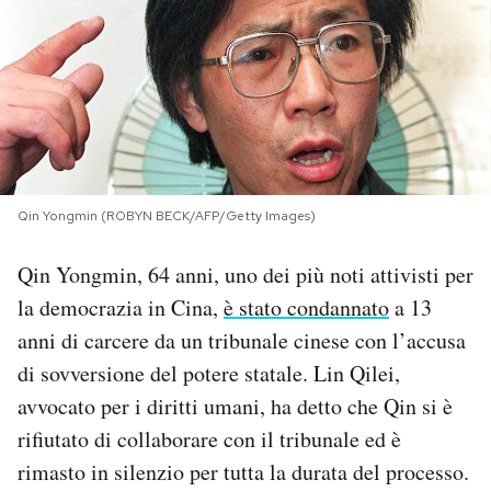
PODCAST
NEWSLETTER
I MIEI PREFERITI
Qin Yongmin (ROBYN BECK/AFP/Getty Images)
SHOP
Qin Yongmin, 64 anni, uno dei più noti attivisti per
la democrazia in Cina,
è stato condannato
a 13
CALENDARIO
anni di carcere da un tribunale cinese con l’accusa
di sovversione del potere statale. Lin Qilei,
avvocato per i diritti umani, ha detto che Qin si è
AREA PERSONALE
rifiutato di collaborare con il tribunale ed è
Area Personale
rimasto in silenzio per tutta la durata del processo.
Newsletter