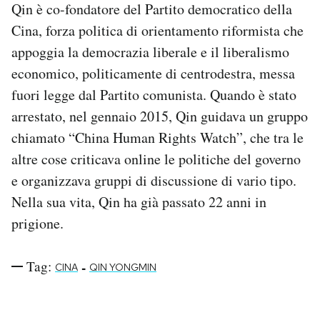
Qin è co-fondatore del Partito democratico della
Notifiche mobile
Cina, forza politica di orientamento riformista che
Regala il Post
Hai bisogno di aiuto?
appoggia la democrazia liberale e il liberalismo
Esci
economico, politicamente di centrodestra, messa
fuori legge dal Partito comunista. Quando è stato
arrestato, nel gennaio 2015, Qin guidava un gruppo
chiamato “China Human Rights Watch”, che tra le
altre cose criticava online le politiche del governo
e organizzava gruppi di discussione di vario tipo.
Nella sua vita, Qin ha già passato 22 anni in
prigione.
Tag:
-
CINA
QIN YONGMIN