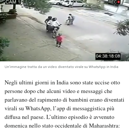
PODCAST
NEWSLETTER
I MIEI PREFERITI
Un'immagine tratta da un video diventato virale su WhatsApp in India
SHOP
Negli ultimi giorni in India sono state uccise otto
CALENDARIO
persone dopo che alcuni video e messaggi che
parlavano del rapimento di bambini erano diventati
AREA PERSONALE
virali su WhatsApp, l’app di messaggistica più
diffusa nel paese. L’ultimo episodio è avvenuto
Area Personale
domenica nello stato occidentale di Maharashtra:
Newsletter