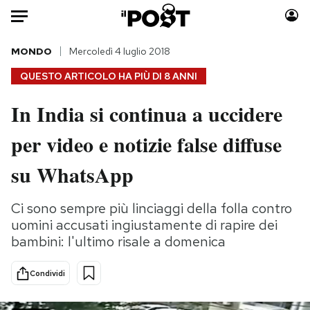
Auto
MONDO
Mercoledì 4 luglio 2018
QUESTO ARTICOLO HA PIÙ DI
8 ANNI
HOME
In India si continua a uccidere
Italia
Moda
per video e notizie false diffuse
Mondo
Libri
Politica
Consumismi
su WhatsApp
Tecnologia
Storie/Idee
Internet
Ok Boomer!
Ci sono sempre più linciaggi della folla contro
Scienza
Media
uomini accusati ingiustamente di rapire dei
Cultura
Europa
bambini: l'ultimo risale a domenica
Economia
Altrecose
Condividi
Sport
Mondiali calcio 2026