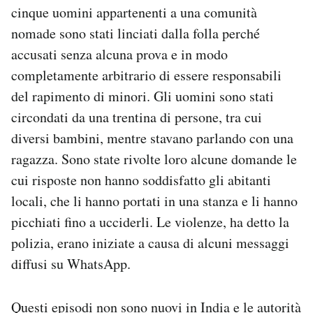
cinque uomini appartenenti a una comunità
Notifiche mobile
Regala il Post
nomade sono stati linciati dalla folla perché
Hai bisogno di aiuto?
accusati senza alcuna prova e in modo
Esci
completamente arbitrario di essere responsabili
del rapimento di minori. Gli uomini sono stati
circondati da una trentina di persone, tra cui
diversi bambini, mentre stavano parlando con una
ragazza. Sono state rivolte loro alcune domande le
cui risposte non hanno soddisfatto gli abitanti
locali, che li hanno portati in una stanza e li hanno
picchiati fino a ucciderli. Le violenze, ha detto la
polizia, erano iniziate a causa di alcuni messaggi
diffusi su WhatsApp.
Questi episodi non sono nuovi in India e le autorità