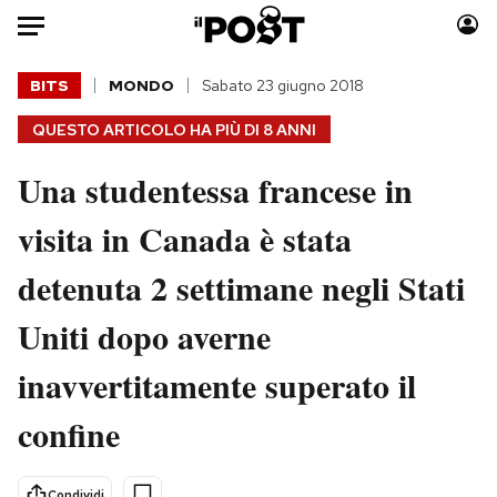
Auto
BITS
MONDO
Sabato 23 giugno 2018
QUESTO ARTICOLO HA PIÙ DI
8 ANNI
HOME
Una studentessa francese in
Italia
Moda
Mondo
Libri
visita in Canada è stata
Politica
Consumismi
detenuta 2 settimane negli Stati
Tecnologia
Storie/Idee
Internet
Ok Boomer!
Uniti dopo averne
Scienza
Media
inavvertitamente superato il
Cultura
Europa
Economia
Altrecose
confine
Sport
Mondiali calcio 2026
Condividi