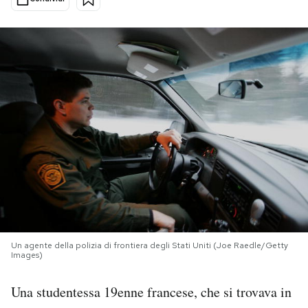
PODCAST
NEWSLETTER
I MIEI PREFERITI
SHOP
CALENDARIO
Un agente della polizia di frontiera degli Stati Uniti (Joe Raedle/Getty
AREA PERSONALE
Images)
Area Personale
Una studentessa 19enne francese, che si trovava in
Newsletter