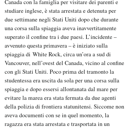
Canada con la famiglia per visitare dei parenti e
Notifiche mobile
studiare inglese, è stata arrestata e detenuta per
Regala il Post
due settimane negli Stati Uniti dopo che durante
Hai bisogno di aiuto?
una corsa sulla spiaggia aveva inavvertitamente
Esci
superato il confine tra i due paesi. L’incidente –
avvenuto questa primavera – è iniziato sulla
spiaggia di White Rock, circa un’ora a sud di
Vancouver, nell’ovest del Canada, vicino al confine
con gli Stati Uniti. Poco prima del tramonto la
studentessa era uscita da sola per una corsa sulla
spiaggia e dopo essersi allontanata dal mare per
evitare la marea era stata fermata da due agenti
della polizia di frontiera statunitensi. Siccome non
aveva documenti con se in quel momento, la
ragazza era stata arrestata e trasportata in un