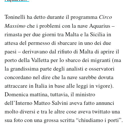
Notifiche mobile
Regala il Post
Toninelli ha detto durante il programma
Circo
Hai bisogno di aiuto?
Massimo
che i problemi con la nave Aquarius –
Esci
rimasta per due giorni tra Malta e la Sicilia in
attesa del permesso di sbarcare in uno dei due
paesi – derivavano dal rifiuto di Malta di aprire il
porto della Valletta per lo sbarco dei migranti (ma
la grandissima parte degli analisti e osservatori
concordano nel dire che la nave sarebbe dovuta
attraccare in Italia in base alle leggi in vigore).
Domenica mattina, tuttavia, il ministro
dell’Interno Matteo Salvini aveva fatto annunci
molto diversi e tra le altre cose aveva twittato una
sua foto con una grossa scritta “chiudiamo i porti”.