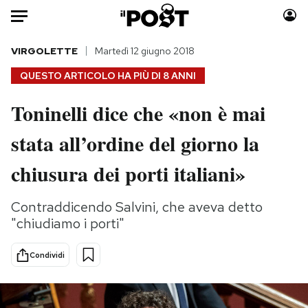
Auto
VIRGOLETTE
Martedì 12 giugno 2018
QUESTO ARTICOLO HA PIÙ DI
8 ANNI
HOME
Toninelli dice che «non è mai
Italia
Moda
stata all’ordine del giorno la
Mondo
Libri
Politica
Consumismi
chiusura dei porti italiani»
Tecnologia
Storie/Idee
Internet
Ok Boomer!
Contraddicendo Salvini, che aveva detto
Scienza
Media
"chiudiamo i porti"
Cultura
Europa
Economia
Altrecose
Condividi
Sport
Mondiali calcio 2026