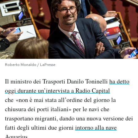
PODCAST
NEWSLETTER
I MIEI PREFERITI
Roberto Monaldo / LaPresse
SHOP
Il ministro dei Trasporti Danilo Toninelli
ha detto
oggi durante un’intervista a Radio Capital
CALENDARIO
che «non è mai stata all’ordine del giorno la
chiusura dei porti italiani» per le navi che
AREA PERSONALE
trasportano migranti, dando una nuova versione dei
fatti degli ultimi due giorni
intorno alla nave
Area Personale
Newsletter
Aquarius.