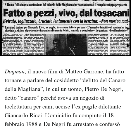
PODCAST
NEWSLETTER
I MIEI PREFERITI
SHOP
Dogman
, il nuovo film di Matteo Garrone, ha fatto
tornare a parlare del cosiddetto “delitto del Canaro
della Magliana”, in cui un uomo, Pietro De Negri,
CALENDARIO
detto “canaro” perché aveva un negozio di
toelettatura per cani, uccise l’ex pugile dilettante
AREA PERSONALE
Giancarlo Ricci. L’omicidio fu compiuto il 18
Area Personale
febbraio 1988 e De Negri fu arrestato e confessò
Newsletter