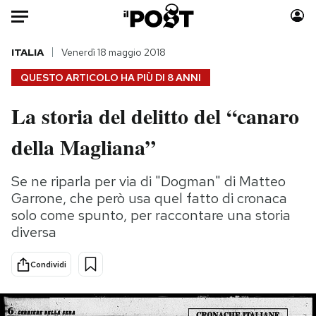
Auto
ITALIA
Venerdì 18 maggio 2018
QUESTO ARTICOLO HA PIÙ DI
8 ANNI
HOME
La storia del delitto del “canaro
Italia
Moda
della Magliana”
Mondo
Libri
Politica
Consumismi
Se ne riparla per via di "Dogman" di Matteo
Tecnologia
Storie/Idee
Garrone, che però usa quel fatto di cronaca
Internet
Ok Boomer!
solo come spunto, per raccontare una storia
Scienza
Media
diversa
Cultura
Europa
Economia
Altrecose
Condividi
Sport
Mondiali calcio 2026