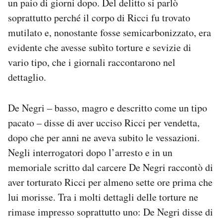
un paio di giorni dopo. Del delitto si parlò
Notifiche mobile
soprattutto perché il corpo di Ricci fu trovato
Regala il Post
mutilato e, nonostante fosse semicarbonizzato, era
Hai bisogno di aiuto?
evidente che avesse subìto torture e sevizie di
Esci
vario tipo, che i giornali raccontarono nel
dettaglio.
De Negri – basso, magro e descritto come un tipo
pacato – disse di aver ucciso Ricci per vendetta,
dopo che per anni ne aveva subito le vessazioni.
Negli interrogatori dopo l’arresto e in un
memoriale scritto dal carcere De Negri raccontò di
aver torturato Ricci per almeno sette ore prima che
lui morisse. Tra i molti dettagli delle torture ne
rimase impresso soprattutto uno: De Negri disse di