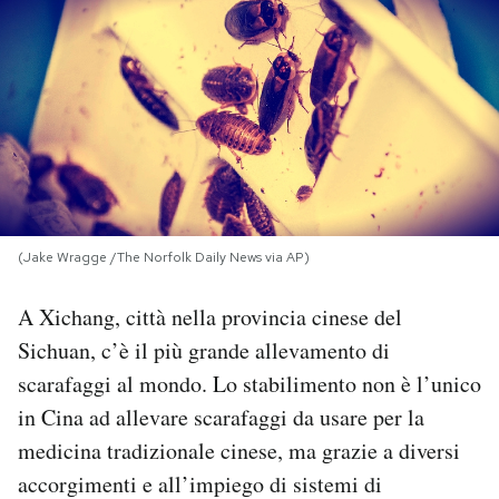
PODCAST
NEWSLETTER
I MIEI PREFERITI
(Jake Wragge /The Norfolk Daily News via AP)
SHOP
A Xichang, città nella provincia cinese del
CALENDARIO
Sichuan, c’è il più grande allevamento di
scarafaggi al mondo. Lo stabilimento non è l’unico
AREA PERSONALE
in Cina ad allevare scarafaggi da usare per la
medicina tradizionale cinese, ma grazie a diversi
Area Personale
accorgimenti e all’impiego di sistemi di
Newsletter