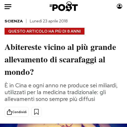
Auto
SCIENZA
Lunedì 23 aprile 2018
QUESTO ARTICOLO HA PIÙ DI
8 ANNI
HOME
Abitereste vicino al più grande
Italia
Moda
allevamento di scarafaggi al
Mondo
Libri
Politica
Consumismi
mondo?
Tecnologia
Storie/Idee
Internet
Ok Boomer!
È in Cina e ogni anno ne produce sei miliardi,
Scienza
Media
utilizzati per la medicina tradizionale: gli
Cultura
Europa
allevamenti sono sempre più diffusi
Economia
Altrecose
Condividi
Sport
Mondiali calcio 2026