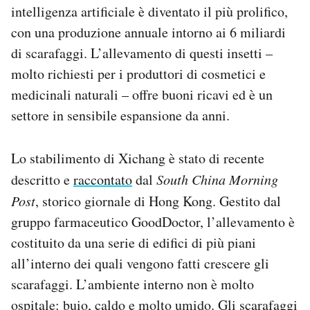
intelligenza artificiale è diventato il più prolifico,
Notifiche mobile
Regala il Post
con una produzione annuale intorno ai 6 miliardi
Hai bisogno di aiuto?
di scarafaggi. L’allevamento di questi insetti –
Esci
molto richiesti per i produttori di cosmetici e
medicinali naturali – offre buoni ricavi ed è un
settore in sensibile espansione da anni.
Lo stabilimento di Xichang è stato di recente
descritto e
raccontato
dal
South China Morning
Post
, storico giornale di Hong Kong. Gestito dal
gruppo farmaceutico GoodDoctor, l’allevamento è
costituito da una serie di edifici di più piani
all’interno dei quali vengono fatti crescere gli
scarafaggi. L’ambiente interno non è molto
ospitale: buio, caldo e molto umido. Gli scarafaggi