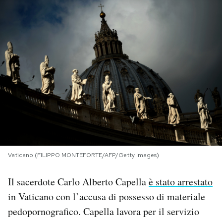
PODCAST
NEWSLETTER
I MIEI PREFERITI
SHOP
CALENDARIO
Vaticano (FILIPPO MONTEFORTE/AFP/Getty Images)
Il sacerdote Carlo Alberto Capella
è stato arrestato
AREA PERSONALE
in Vaticano con l’accusa di possesso di materiale
Area Personale
pedopornografico. Capella lavora per il servizio
Newsletter