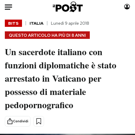
Auto
BITS
ITALIA
Lunedì 9 aprile 2018
QUESTO ARTICOLO HA PIÙ DI
8 ANNI
HOME
Un sacerdote italiano con
Italia
Moda
Mondo
Libri
funzioni diplomatiche è stato
Politica
Consumismi
arrestato in Vaticano per
Tecnologia
Storie/Idee
Internet
Ok Boomer!
possesso di materiale
Scienza
Media
pedopornografico
Cultura
Europa
Economia
Altrecose
Sport
Mondiali calcio 2026
Condividi