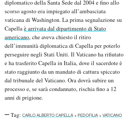
diplomatico della Santa Sede dal 2004 e fino allo
Notifiche mobile
scorso agosto era impiegato all’ambasciata
Regala il Post
vaticana di Washington. La prima segnalazione su
Hai bisogno di aiuto?
Esci
Capella
è arrivata dal dipartimento di Stato
americano
, che aveva chiesto il ritiro
dell’immunità diplomatica di Capella per poterlo
perseguire negli Stati Uniti. Il Vaticano ha rifiutato
e ha trasferito Capella in Italia, dove il sacerdote è
stato raggiunto da un mandato di cattura spiccato
dal tribunale del Vaticano. Ora dovrà subire un
processo e, se sarà condannato, rischia fino a 12
anni di prigione.
Tag:
-
-
CARLO ALBERTO CAPELLA
PEDOFILIA
VATICANO