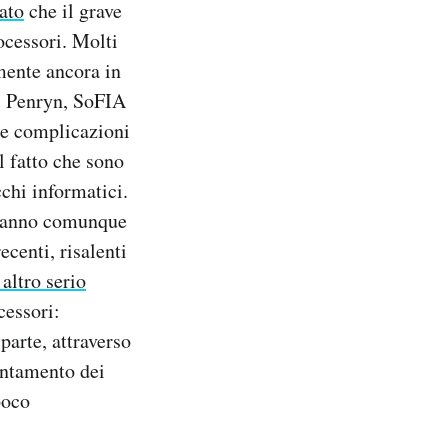
ato
che il grave
ocessori. Molti
lmente ancora in
, Penryn, SoFIA
une complicazioni
l fatto che sono
cchi informatici.
a hanno comunque
ecenti, risalenti
 altro serio
cessori:
parte, attraverso
entamento dei
poco