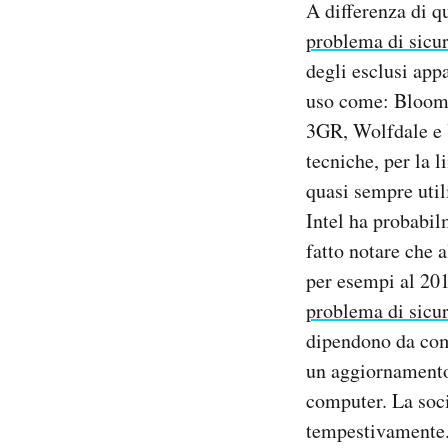
A differenza di q
Notifiche mobile
problema di sicu
Regala il Post
degli esclusi app
Hai bisogno di aiuto?
Esci
uso come: Bloomf
3GR, Wolfdale e Y
tecniche, per la l
quasi sempre util
Intel ha probabil
fatto notare che a
per esempi al 20
problema di sicu
dipendono da come
un aggiornamento 
computer. La soci
tempestivamente