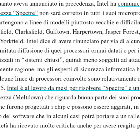
uanto aveva annunciato in precedenza, Intel ha
comunic
rezza “Spectre”
non sarà corretto in tutti i suoi micropr
artengono a linee di modelli piuttosto vecchie e diffici
ield, Clarksfield, Gulftown, Harpertown, Jasper Forest
orkfield. Intel dice di avere rinunciato per via di alc
imitata diffusione di quei processori ormai datati e per i
izzati in “sistemi chiusi”, quindi meno soggetti ad atta
mente ragione, ma gli esperti di sicurezza informatic
lcune linee di processori coinvolte sono relativamente r
15.
Intel è al lavoro da mesi per risolvere “Spectre” e un
rezza (Meltdown)
che riguarda buona parte dei suoi pro
 furono progettati i chip e possono essere aggirati, in 
del software che in alcuni casi potrà portare a un rall
età ha ricevuto molte critiche anche per avere reagito 
.