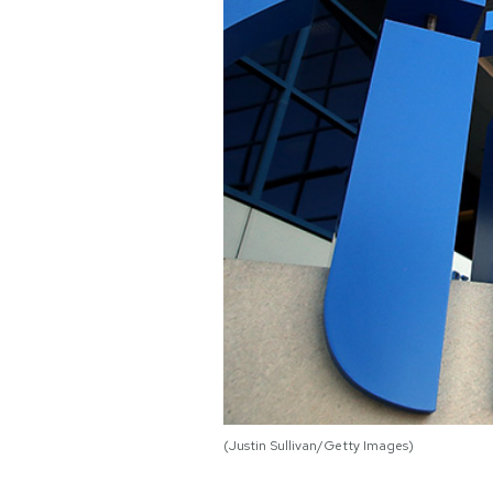
PODCAST
NEWSLETTER
I MIEI PREFERITI
SHOP
CALENDARIO
AREA PERSONALE
(Justin Sullivan/Getty Images)
Area Personale
Newsletter