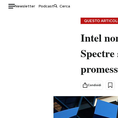
Newsletter
Podcast
Auto
QUESTO ARTICOLO
HOME
Intel no
Italia
Moda
Spectre 
Mondo
Libri
Politica
Consumismi
promess
Tecnologia
Storie/Idee
Internet
Ok Boomer!
Scienza
Media
Condividi
Cultura
Europa
Economia
Altrecose
Sport
Mondiali calcio 2026