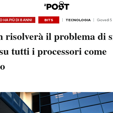
 HA PIÙ DI
8 ANNI
BITS
TECNOLOGIA
Giovedì 5 
n risolverà il problema di 
su tutti i processori come
o