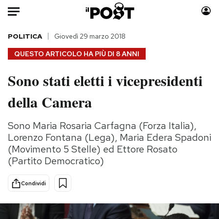
Auto
POLITICA
Giovedì 29 marzo 2018
QUESTO ARTICOLO HA PIÙ DI
8 ANNI
HOME
Sono stati eletti i vicepresidenti
Italia
Moda
della Camera
Mondo
Libri
Politica
Consumismi
Sono Maria Rosaria Carfagna (Forza Italia),
Tecnologia
Storie/Idee
Lorenzo Fontana (Lega), Maria Edera Spadoni
Internet
Ok Boomer!
(Movimento 5 Stelle) ed Ettore Rosato
Scienza
Media
(Partito Democratico)
Cultura
Europa
Economia
Altrecose
Condividi
Sport
Mondiali calcio 2026