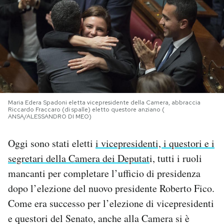
PODCAST
NEWSLETTER
I MIEI PREFERITI
Maria Edera Spadoni eletta vicepresidente della Camera, abbraccia
Riccardo Fraccaro (di spalle) eletto questore anziano (
ANSA/ALESSANDRO DI MEO)
SHOP
Oggi sono stati eletti
i vicepresidenti, i questori e i
CALENDARIO
segretari della Camera dei Deputat
i, tutti i ruoli
mancanti per completare l’ufficio di presidenza
AREA PERSONALE
dopo l’elezione del nuovo presidente Roberto Fico.
Come era successo per l’elezione di vicepresidenti
Area Personale
e questori del Senato, anche alla Camera si è
Newsletter