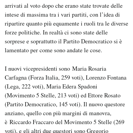
arrivati al voto dopo che erano state trovate delle
Notifiche mobile
Regala il Post
intese di massima tra i vari partiti, con l’idea di
Hai bisogno di aiuto?
ripartire quanto più equamente i ruoli tra le diverse
Esci
forze politiche. In realtà ci sono state delle
sorprese e soprattutto il Partito Democratico si è
lamentato per come sono andate le cose.
I nuovi vicepresidenti sono Maria Rosaria
Carfagna (Forza Italia, 259 voti), Lorenzo Fontana
(Lega, 222 voti), Maria Edera Spadoni
(Movimento 5 Stelle, 213 voti) ed Ettore Rosato
(Partito Democratico, 145 voti). Il nuovo questore
anziano, quello con più margini di manovra,
è Riccardo Fraccaro del Movimento 5 Stelle (269
voti), e gli altri due questori sono Gregorio