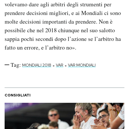
volevamo dare agli arbitri degli strumenti per
Notifiche mobile
prendere decisioni migliori, e ai Mondiali ci sono
Regala il Post
Hai bisogno di aiuto?
molte decisioni importanti da prendere. Non è
Esci
possibile che nel 2018 chiunque nel suo salotto
sappia pochi secondi dopo l’azione se l’arbitro ha
fatto un errore, e l’arbitro no».
Tag:
-
-
MONDIALI 2018
VAR
VAR MONDIALI
CONSIGLIATI