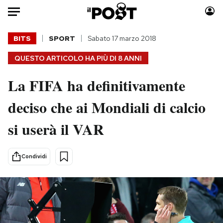
Auto
BITS
SPORT
Sabato 17 marzo 2018
QUESTO ARTICOLO HA PIÙ DI
8 ANNI
HOME
La FIFA ha definitivamente
Italia
Moda
Mondo
Libri
deciso che ai Mondiali di calcio
Politica
Consumismi
si userà il VAR
Tecnologia
Storie/Idee
Internet
Ok Boomer!
Scienza
Media
Condividi
Cultura
Europa
Economia
Altrecose
Sport
Mondiali calcio 2026