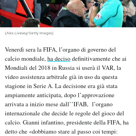
PODCAST
NEWSLETTER
(Alex Livesey/Getty Images)
Venerdì sera la FIFA, l’organo di governo del
I MIEI PREFERITI
calcio mondiale,
ha deciso
definitivamente che ai
Mondiali del 2018 in Russia si userà il VAR, la
SHOP
video assistenza arbitrale già in uso da questa
stagione in Serie A. La decisione era già stata
CALENDARIO
ampiamente anticipata, dopo l’approvazione
arrivata a inizio mese dall’’IFAB, l’organo
AREA PERSONALE
internazionale che decide le regole del gioco del
calcio. Gianni infantino, presidente della FIFA, ha
Area Personale
detto che «dobbiamo stare al passo coi tempi:
Newsletter