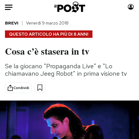
Auto
BREVI
Venerdì 9 marzo 2018
QUESTO ARTICOLO HA PIÙ DI
8 ANNI
HOME
Cosa c’è stasera in tv
Italia
Moda
Mondo
Libri
Se la giocano "Propaganda Live" e "Lo
Politica
Consumismi
chiamavano Jeeg Robot" in prima visione tv
Tecnologia
Storie/Idee
Internet
Ok Boomer!
Condividi
Scienza
Media
Cultura
Europa
Economia
Altrecose
Sport
Mondiali calcio 2026