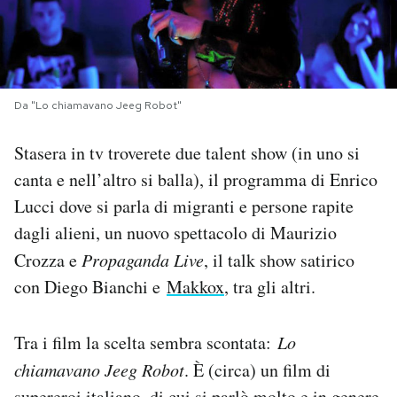
PODCAST
NEWSLETTER
Da "Lo chiamavano Jeeg Robot"
Stasera in tv troverete due talent show (in uno si
I MIEI PREFERITI
canta e nell’altro si balla), il programma di Enrico
Lucci dove si parla di migranti e persone rapite
SHOP
dagli alieni, un nuovo spettacolo di Maurizio
Crozza e
Propaganda Live
, il talk show satirico
CALENDARIO
con Diego Bianchi e
Makkox
, tra gli altri.
AREA PERSONALE
Tra i film la scelta sembra scontata:
Lo
Area Personale
chiamavano Jeeg Robot
. È (circa) un film di
Newsletter
supereroi italiano, di cui si parlò molto e in genere