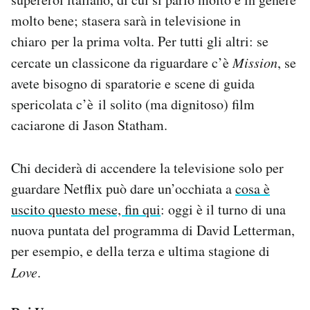
Notifiche mobile
molto bene; stasera sarà in televisione in
Regala il Post
chiaro per la prima volta. Per tutti gli altri: se
Hai bisogno di aiuto?
cercate un classicone da riguardare c’è
Mission
, se
Esci
avete bisogno di sparatorie e scene di guida
spericolata c’è il solito (ma dignitoso) film
caciarone di Jason Statham.
Chi deciderà di accendere la televisione solo per
guardare Netflix può dare un’occhiata a
cosa è
uscito questo mese, fin qui
: oggi è il turno di una
nuova puntata del programma di David Letterman,
per esempio, e della terza e ultima stagione di
Love
.