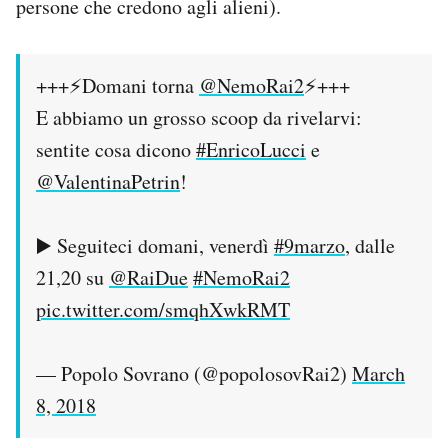
persone che credono agli alieni).
+++⚡️Domani torna
@NemoRai2
⚡️+++
E abbiamo un grosso scoop da rivelarvi:
sentite cosa dicono
#EnricoLucci
e
@ValentinaPetrin
!
▶️ Seguiteci domani, venerdì
#9marzo
, dalle
21,20 su
@RaiDue
#NemoRai2
pic.twitter.com/smqhXwkRMT
— Popolo Sovrano (@popolosovRai2)
March
8, 2018