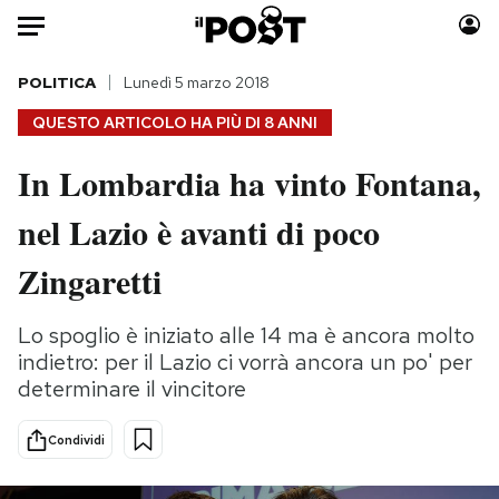
Auto
POLITICA
Lunedì 5 marzo 2018
QUESTO ARTICOLO HA PIÙ DI
8 ANNI
HOME
In Lombardia ha vinto Fontana,
Italia
Moda
nel Lazio è avanti di poco
Mondo
Libri
Politica
Consumismi
Zingaretti
Tecnologia
Storie/Idee
Internet
Ok Boomer!
Lo spoglio è iniziato alle 14 ma è ancora molto
Scienza
Media
indietro: per il Lazio ci vorrà ancora un po' per
Cultura
Europa
determinare il vincitore
Economia
Altrecose
Condividi
Sport
Mondiali calcio 2026