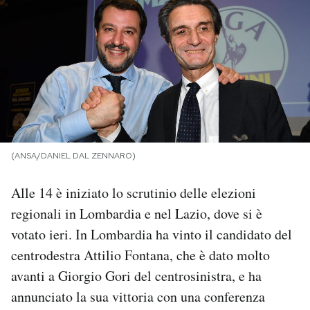
PODCAST
NEWSLETTER
I MIEI PREFERITI
(ANSA/DANIEL DAL ZENNARO)
SHOP
Alle 14 è iniziato lo scrutinio delle elezioni
CALENDARIO
regionali in Lombardia e nel Lazio, dove si è
votato ieri. In Lombardia ha vinto il candidato del
centrodestra Attilio Fontana, che è dato molto
AREA PERSONALE
avanti a Giorgio Gori del centrosinistra, e ha
Area Personale
annunciato la sua vittoria con una conferenza
Newsletter