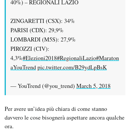
40%) – REGIONALI LAZIO
ZINGARETTI (CSX): 34%
PARISI (CDX): 29,9%
LOMBARDI (M5S): 27,9%
PIROZZI (CIV):
4,3%
#Elezioni2018
#RegionaliLazio
#Maraton
aYouTrend
pic.twitter.com/B29ydLpBsK
— YouTrend (@you_trend)
March 5, 2018
Per avere un’idea più chiara di come stanno
davvero le cose bisognerà aspettare ancora qualche
ora.