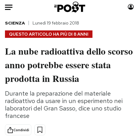
Auto
SCIENZA
Lunedì 19 febbraio 2018
QUESTO ARTICOLO HA PIÙ DI
8 ANNI
HOME
La nube radioattiva dello scorso
Italia
Moda
anno potrebbe essere stata
Mondo
Libri
Politica
Consumismi
prodotta in Russia
Tecnologia
Storie/Idee
Internet
Ok Boomer!
Durante la preparazione del materiale
Scienza
Media
radioattivo da usare in un esperimento nei
Cultura
Europa
laboratori del Gran Sasso, dice uno studio
francese
Economia
Altrecose
Sport
Mondiali calcio 2026
Condividi