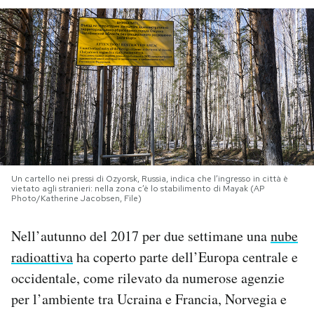
PODCAST
NEWSLETTER
I MIEI PREFERITI
SHOP
Un cartello nei pressi di Ozyorsk, Russia, indica che l’ingresso in città è
vietato agli stranieri: nella zona c’è lo stabilimento di Mayak (AP
Photo/Katherine Jacobsen, File)
CALENDARIO
Nell’autunno del 2017 per due settimane una
nube
radioattiva
ha coperto parte dell’Europa centrale e
AREA PERSONALE
occidentale, come rilevato da numerose agenzie
Area Personale
per l’ambiente tra Ucraina e Francia, Norvegia e
Newsletter