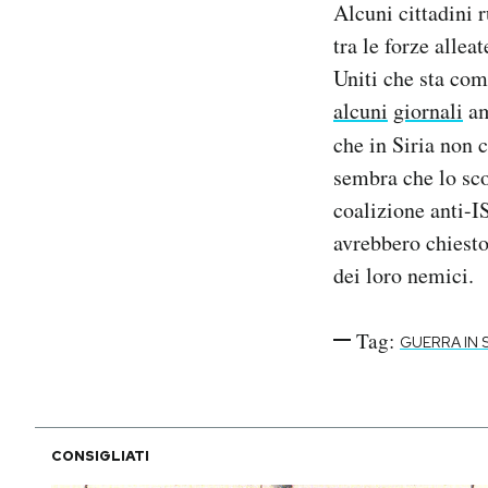
Alcuni cittadini r
Notifiche mobile
tra le forze allea
Regala il Post
Uniti che sta com
Hai bisogno di aiuto?
Esci
alcuni
giornali
am
che in Siria non c
sembra che lo sco
coalizione anti-I
avrebbero chiesto
dei loro nemici.
Tag:
GUERRA IN S
CONSIGLIATI