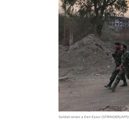
PODCAST
NEWSLETTER
I MIEI PREFERITI
SHOP
CALENDARIO
AREA PERSONALE
Soldati siriani a Deir Ezzor (STRINGER/AF
Area Personale
Newsletter