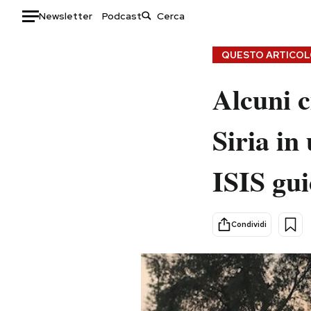
Newsletter
Podcast
Auto
QUESTO ARTICOLO
HOME
Alcuni ci
Italia
Moda
Siria in
Mondo
Libri
Politica
Consumismi
ISIS gui
Tecnologia
Storie/Idee
Internet
Ok Boomer!
Scienza
Media
Condividi
Cultura
Europa
Economia
Altrecose
Sport
Mondiali calcio 2026