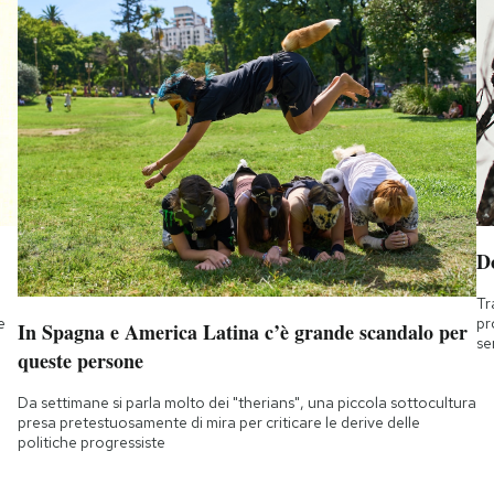
D
Tr
e
pr
In Spagna e America Latina c’è grande scandalo per
se
queste persone
Da settimane si parla molto dei "therians", una piccola sottocultura
presa pretestuosamente di mira per criticare le derive delle
politiche progressiste