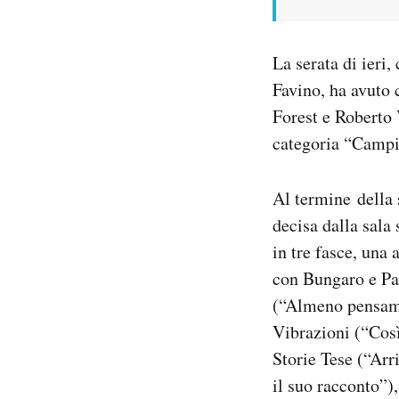
La serata di ieri
Favino, ha avuto
Forest e Roberto V
categoria “Campio
Al termine
della 
decisa dalla sala 
in tre fasce, una
con Bungaro e Pa
(“Almeno pensami
Vibrazioni (“Così
Storie Tese (“Arr
il suo racconto”