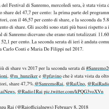
 del Festival di Sanremo, mercoledì sera, è stata vista 
no share del 47,7 per cento: la prima parte del programm
ori, con il 46,57 per cento di share, e la seconda da 5.
ento di share. Gli ascolti sono stati più bassi rispetto a 
val di Sanremo dicevano che erano stati totalizzati 11.60
 52,1 per cento. La seconda serata di ieri è andata co
a Carlo Conti e Maria De Filippi nel 2017.
iù di share vs 2017 per la seconda serata di
#Sanremo2
ioni
,
@m_hunziker
e
@pfavino
che è stata vista da olt
tori, share 47,7%.
@SanremoRai
,
@RaiUno
,
@RaiRadi
aiNews
,
@Radio1Rai
pic.twitter.com/kPQG3voXVn
mpa Rai (@Raiofficialnews)
February 8, 2018