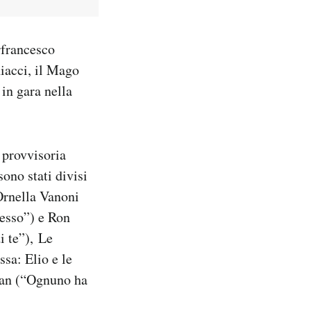
rfrancesco
iacci, il Mago
 in gara nella
a provvisoria
sono stati divisi
 Ornella Vanoni
esso”) e Ron
i te”), Le
ssa: Elio e le
zian (“Ognuno ha