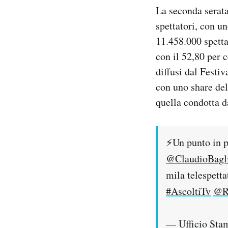
Notifiche mobile
La seconda serata
Regala il Post
spettatori, con u
Hai bisogno di aiuto?
11.458.000 spettat
Esci
con il 52,80 per c
diffusi dal Festi
con uno share del
quella condotta d
⚡️Un punto in p
@ClaudioBagl
mila telespetta
#AscoltiTv
@R
— Ufficio Sta