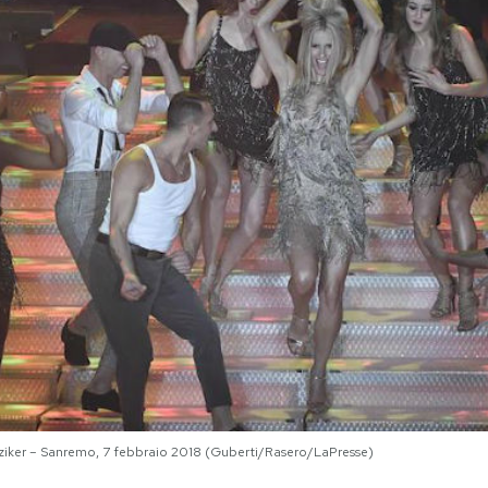
nziker – Sanremo, 7 febbraio 2018 (Guberti/Rasero/LaPresse)