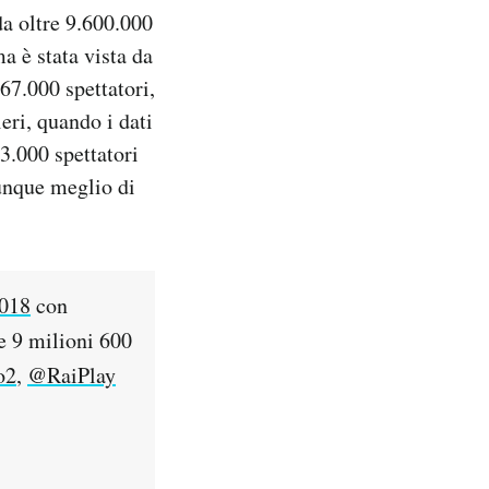
da oltre 9.600.000
a è stata vista da
867.000 spettatori,
ieri, quando i dati
3.000 spettatori
munque meglio di
018
con
re 9 milioni 600
o2
,
@RaiPlay