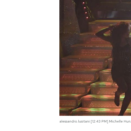
PODCAST
NEWSLETTER
I MIEI PREFERITI
SHOP
CALENDARIO
AREA PERSONALE
Area Personale
alessandro.lusitani [12:43 PM] Michelle Hu
Newsletter