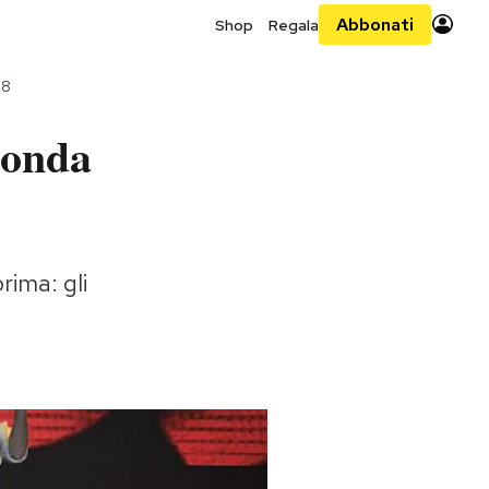
Abbonati
Shop
Regala
18
econda
ima: gli