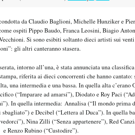
, condotta da Claudio Baglioni, Michelle Hunziker e Pie
 come ospiti Pippo Baudo, Franca Leosini, Biagio Anton
ecchioni. Si sono esibiti soltanto dieci artisti sui venti
ni”: gli altri canteranno stasera.
serata, intorno all’una, è stata annunciata una classific
stampa, riferita ai dieci concorrenti che hanno cantato: 
 alta, una intermedia e una bassa. In quella alta c’erano
cifico (“Imparare ad amarsi”), Diodato e Roy Paci (“Ad
”). In quella intermedia: Annalisa (“Il mondo prima d
 sbagliato”) e Decibel (“Lettera al Duca”). In quella ba
ivedorci”), Nina Zilli (“Senza appartenere”), Red Can
), e Renzo Rubino (“Custodire”).