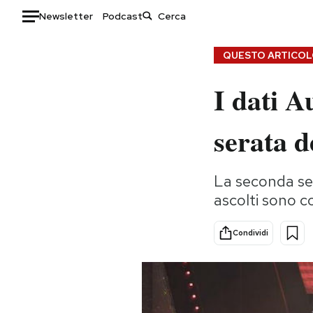
Newsletter
Podcast
Auto
QUESTO ARTICOLO
HOME
I dati A
Italia
Moda
serata d
Mondo
Libri
Politica
Consumismi
Tecnologia
Storie/Idee
La seconda ser
ascolti sono co
Internet
Ok Boomer!
Scienza
Media
Condividi
Cultura
Europa
Economia
Altrecose
Sport
Mondiali calcio 2026