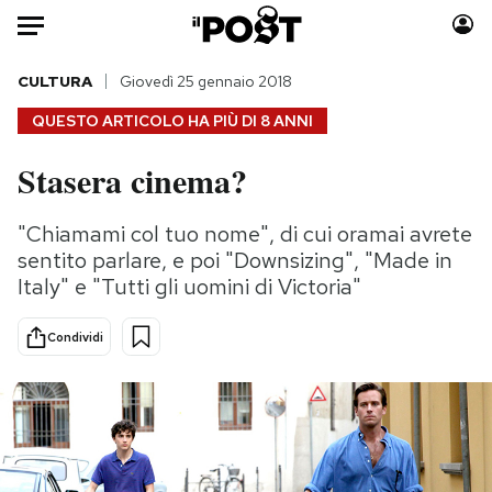
Auto
CULTURA
Giovedì 25 gennaio 2018
QUESTO ARTICOLO HA PIÙ DI
8 ANNI
HOME
Stasera cinema?
Italia
Moda
Mondo
Libri
"Chiamami col tuo nome", di cui oramai avrete
Politica
Consumismi
sentito parlare, e poi "Downsizing", "Made in
Tecnologia
Storie/Idee
Italy" e "Tutti gli uomini di Victoria"
Internet
Ok Boomer!
Condividi
Scienza
Media
Cultura
Europa
Economia
Altrecose
Sport
Mondiali calcio 2026