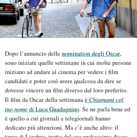
PODCAST
NEWSLETTER
Dopo l’annuncio delle
nomination degli Oscar
,
I MIEI PREFERITI
sono iniziate quelle settimane in cui molte persone
iniziano ad andare al cinema per vedere i film
SHOP
candidati e poter così avere qualcosa da dire se
dovesse vincere un film diverso dal loro preferito.
CALENDARIO
Il film da Oscar della settimana
è
Chiamami col
tuo nome
di Luca Guadagnino
. Se ne parla bene ed
AREA PERSONALE
è quello a cui giornali e telegiornali hanno
Area Personale
dedicato più attenzioni. Ma c’è anche altro: il
Newsletter
terzo di Ligabue, tratto dal suo undicesimo disco;