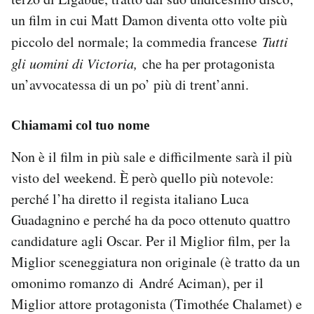
Notifiche mobile
un film in cui Matt Damon diventa otto volte più
Regala il Post
piccolo del normale; la commedia francese
Tutti
Hai bisogno di aiuto?
gli uomini di Victoria,
che ha per protagonista
Esci
un’avvocatessa di un po’ più di trent’anni.
Chiamami col tuo nome
Non è il film in più sale e difficilmente sarà il più
visto del weekend. È però quello più notevole:
perché l’ha diretto il regista italiano Luca
Guadagnino e perché ha da poco ottenuto quattro
candidature agli Oscar. Per il Miglior film, per la
Miglior sceneggiatura non originale (è tratto da un
omonimo romanzo di André Aciman), per il
Miglior attore protagonista (Timothée Chalamet) e