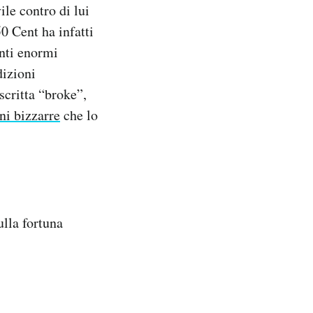
ile contro di lui
50 Cent ha infatti
enti enormi
dizioni
scritta “broke”,
ni bizzarre
che lo
lla fortuna