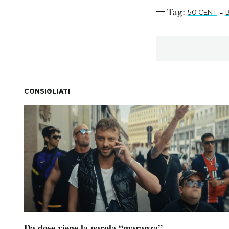
Tag:
-
50 CENT
CONSIGLIATI
Da dove viene la parola “maranza”