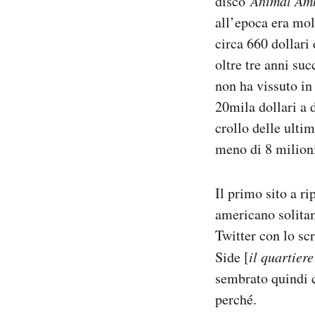
disco
Animal Amb
Notifiche mobile
all’epoca era mol
Regala il Post
circa 660 dollari 
Hai bisogno di aiuto?
oltre tre anni su
Esci
non ha vissuto in
20mila dollari a 
crollo delle ulti
meno di 8 milioni 
Il primo sito a ri
americano solita
Twitter con lo sc
Side [
il quartier
sembrato quindi c
perché.