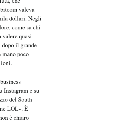
luta, che
bitcoin valeva
ila dollari. Negli
alore, come sa chi
a valere quasi
, dopo il grande
in mano poco
lioni.
 business
u Instagram e su
azzo del South
i me LOL». È
 non è chiaro