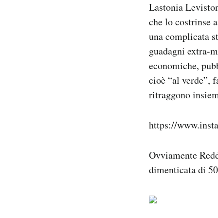
Lastonia Leviston
che lo costrinse a
una complicata st
guadagni extra-mu
economiche, pubbl
cioè “al verde”, f
ritraggono insiem
https://www.ins
Ovviamente Reddi
dimenticata di 50