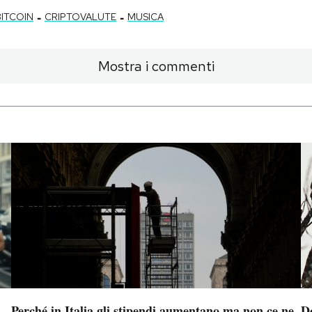
-
-
BITCOIN
CRIPTOVALUTE
MUSICA
Mostra i commenti
Perché in Italia gli stipendi aumentano ma non ce ne
D