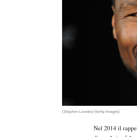
PODCAST
NEWSLETTER
I MIEI PREFERITI
SHOP
CALENDARIO
(Stephen Lovekin/Getty Images)
AREA PERSONALE
Area Personale
Nel 2014 il rapp
Newsletter