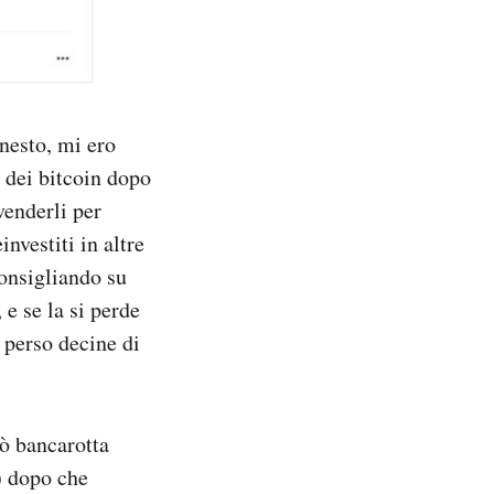
nesto, mi ero
o dei bitcoin dopo
venderli per
investiti in altre
consigliando su
 e se la si perde
 perso decine di
rò bancarotta
à) dopo che