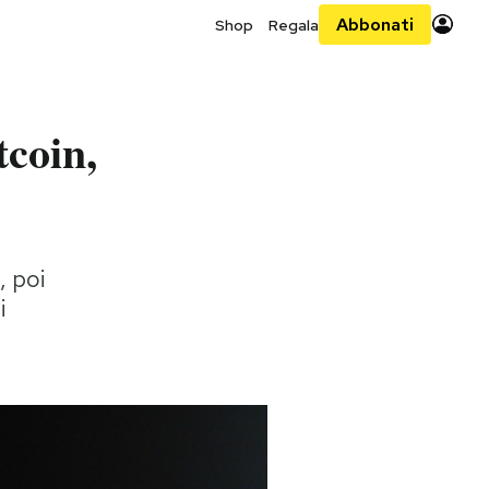
Abbonati
Shop
Regala
tcoin,
, poi
i