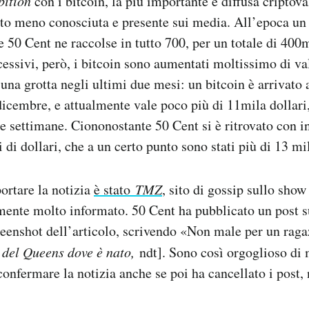
ition
con i bitcoin, la più importante e diffusa criptova
to meno conosciuta e presente sui media. All’epoca un 
e 50 Cent ne raccolse in tutto 700, per un totale di 400m
ccessivi, però, i bitcoin sono aumentati moltissimo di v
 una grotta negli ultimi due mesi: un bitcoin è arrivato 
dicembre, e attualmente vale poco più di 11mila dollari
me settimane. Ciononostante 50 Cent si è ritrovato con 
di dollari, che a un certo punto sono stati più di 13 mi
portare la notizia
è stato
TMZ
, sito di gossip sullo show
mente molto informato. 50 Cent ha pubblicato un post s
reenshot dell’articolo, scrivendo «Non male per un rag
e del Queens dove è nato,
ndt]. Sono così orgoglioso d
onfermare la notizia anche se poi ha cancellato i post,