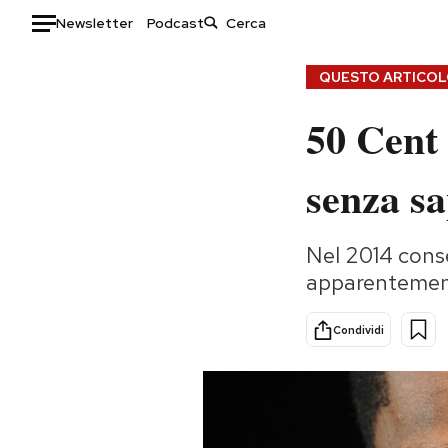
Newsletter
Podcast
Auto
QUESTO ARTICOLO
50 Cent 
HOME
Italia
Moda
senza sa
Mondo
Libri
Politica
Consumismi
Nel 2014 conse
Tecnologia
Storie/Idee
apparentemente
Internet
Ok Boomer!
Scienza
Media
Condividi
Cultura
Europa
Economia
Altrecose
Sport
Mondiali calcio 2026