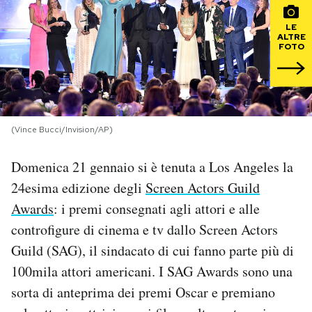
LE
PODCAST
ALTRE
FOTO
NEWSLETTER
I MIEI PREFERITI
(Vince Bucci/Invision/AP)
Domenica 21 gennaio si è tenuta a Los Angeles la
SHOP
24esima edizione degli
Screen Actors Guild
Awards
: i premi consegnati agli attori e alle
CALENDARIO
controfigure di cinema e tv dallo Screen Actors
Guild (SAG), il sindacato di cui fanno parte più di
AREA PERSONALE
100mila attori americani. I SAG Awards sono una
Area Personale
sorta di anteprima dei premi Oscar e premiano
Newsletter