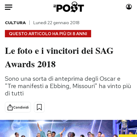
Auto
CULTURA
Lunedì 22 gennaio 2018
QUESTO ARTICOLO HA PIÙ DI
8 ANNI
HOME
Le foto e i vincitori dei SAG
Italia
Moda
Awards 2018
Mondo
Libri
Politica
Consumismi
Sono una sorta di anteprima degli Oscar e
Tecnologia
Storie/Idee
"Tre manifesti a Ebbing, Missouri" ha vinto più
Internet
Ok Boomer!
di tutti
Scienza
Media
Cultura
Europa
Condividi
Economia
Altrecose
Sport
Mondiali calcio 2026