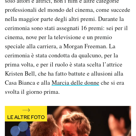
solo attori e attrici, non i film e altre categorie
Notifiche mobile
professionali del mondo del cinema, come succede
Regala il Post
nella maggior parte degli altri premi. Durante la
Hai bisogno di aiuto?
cerimonia sono stati assegnati 16 premi: sei per il
Esci
cinema, nove per la televisione e un premio
speciale alla carriera, a Morgan Freeman. La
cerimonia è stata condotta da qualcuno, per la
prima volta, e per il ruolo è stata scelta l’attrice
Kristen Bell, che ha fatto battute e allusioni alla
Casa Bianca e alla
Marcia delle donne
che si era
svolta il giorno prima.