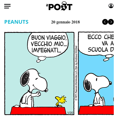
Auto
PEANUTS
20 gennaio 2018
HOME
Italia
Moda
Mondo
Libri
Politica
Consumismi
Tecnologia
Storie/Idee
Internet
Ok Boomer!
Scienza
Media
Cultura
Europa
Economia
Altrecose
Sport
Mondiali calcio 2026