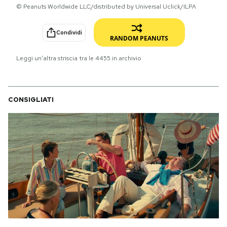
© Peanuts Worldwide LLC/distributed by Universal Uclick/ILPA
PODCAST
Condividi
RANDOM PEANUTS
NEWSLETTER
Leggi un'altra striscia tra le
4455
in archivio
I MIEI PREFERITI
CONSIGLIATI
SHOP
CALENDARIO
AREA PERSONALE
Area Personale
Newsletter