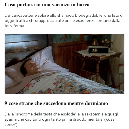
Cosa portarsi in una vacanza in barca
Notifiche mobile
Regala il Post
Dal caricabatterie solare allo shampoo biodegradabile: una lista di
Hai bisogno di aiuto?
oggetti utili a chi si approccia alle prime esperienze lontano dalla
terraferma
Esci
9 cose strane che succedono mentre dormiamo
Dalla "sindrome della testa che esplode" alla sexsomnia a quegli
spasmi che capitano ogni tanto prima di addormentarsi (cosa
sono?)