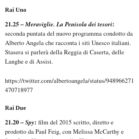
Notifiche mobile
Rai Uno
Regala il Post
Hai bisogno di aiuto?
21.25 –
Meraviglie. La Penisola dei tesori
:
Esci
seconda puntata del nuovo programma condotto da
Alberto Angela che racconta i siti Unesco italiani.
Stasera si parlerà della Reggia di Caserta, delle
Langhe e di Assisi.
https://twitter.com/albertoangela/status/948966271
470718977
Rai Due
21.20 –
Spy
:
film del 2015 scritto, diretto e
prodotto da Paul Feig, con Melissa McCarthy e