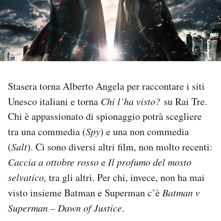
PODCAST
NEWSLETTER
Stasera torna Alberto Angela per raccontare i siti
I MIEI PREFERITI
Unesco italiani e torna
Chi l’ha visto?
su Rai Tre.
Chi è appassionato di spionaggio potrà scegliere
SHOP
tra una commedia (
Spy
) e una non commedia
(
Salt
). Ci sono diversi altri film, non molto recenti:
CALENDARIO
Caccia a ottobre rosso
e
Il profumo del mosto
selvatico,
tra gli altri. Per chi, invece, non ha mai
AREA PERSONALE
visto insieme Batman e Superman c’è
Batman v
Area Personale
Superman – Dawn of Justice
.
Newsletter