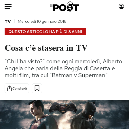
Auto
TV
Mercoledì 10 gennaio 2018
QUESTO ARTICOLO HA PIÙ DI
8 ANNI
HOME
Cosa c’è stasera in TV
Italia
Moda
Mondo
Libri
"Chi l'ha visto?" come ogni mercoledì, Alberto
Politica
Consumismi
Angela che parla della Reggia di Caserta e
Tecnologia
Storie/Idee
molti film, tra cui "Batman v Superman"
Internet
Ok Boomer!
Condividi
Scienza
Media
Cultura
Europa
Economia
Altrecose
Sport
Mondiali calcio 2026