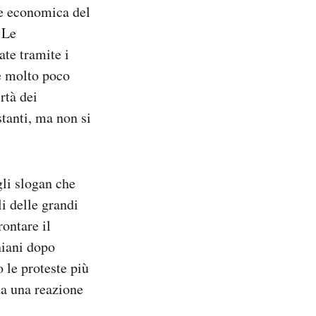
ne economica del
 Le
ate tramite i
de molto poco
rtà dei
stanti, ma non si
li slogan che
li delle grandi
rontare il
niani dopo
le proteste più
da una reazione