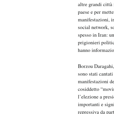
altre grandi citt
Notifiche mobile
Regala il Post
paese e per mette
Hai bisogno di aiuto?
manifestazioni, i
Esci
social network, s
spesso in Iran: un
prigionieri politi
hanno informazion
Borzou Daragahi,
sono stati cantati
manifestazioni de
cosiddetto “movim
l’elezione a pre
importanti e signi
repressiva da part