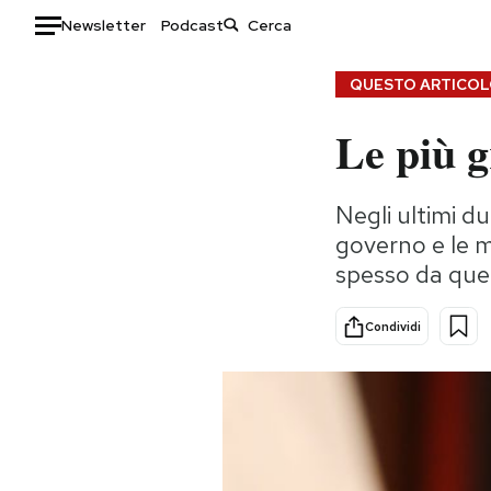
Newsletter
Podcast
Auto
QUESTO ARTICOLO
Le più g
HOME
Italia
Moda
Negli ultimi du
Mondo
Libri
governo e le 
Politica
Consumismi
spesso da quel
Tecnologia
Storie/Idee
Internet
Ok Boomer!
Condividi
Scienza
Media
Cultura
Europa
Economia
Altrecose
Sport
Mondiali calcio 2026