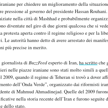
à iraniane per chiedere un miglioramento della situazio
re pressione al governo del presidente Hassan Rouhani.
niziate nella città di Mashhad e probabilmente organizz
ono diventate nel giro di due giorni qualcosa che si ve
a protesta aperta contro il regime religioso e per la libe
ci. Le autorità hanno detto di avere arrestato dei manife
i più precise in merito.
 giornalista di
BuzzFeed
esperto di Iran,
ha scritto
che g
 ieri nelle piazze iraniane sono stati molto simili a quel
l 2009, quando il regime di Teheran si trovò a dover aff
ento dell’Onda Verde”, organizzato dai riformisti ira
sidente di Mahmud Ahmadinejad. Quelle del 2009 furono 
ficative nella storia recente dell’Iran e furono seguite 
e dello stato.