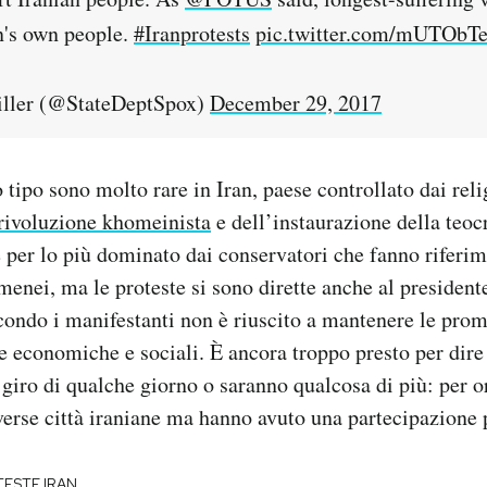
an's own people.
#Iranprotests
pic.twitter.com/mUTObT
ller (@StateDeptSpox)
December 29, 2017
 tipo sono molto rare in Iran, paese controllato dai relig
 rivoluzione khomeinista
e dell’instaurazione della teocr
 per lo più dominato dai conservatori che fanno riferi
nei, ma le proteste si sono dirette anche al president
ondo i manifestanti non è riuscito a mantenere le prom
 economiche e sociali. È ancora troppo presto per dire 
giro di qualche giorno o saranno qualcosa di più: per o
verse città iraniane ma hanno avuto una partecipazione p
ESTE IRAN