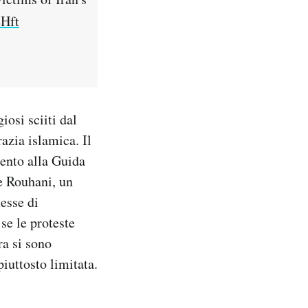
eHft
iosi sciiti dal
azia islamica. Il
mento alla Guida
e Rouhani, un
esse di
se le proteste
ra si sono
iuttosto limitata.