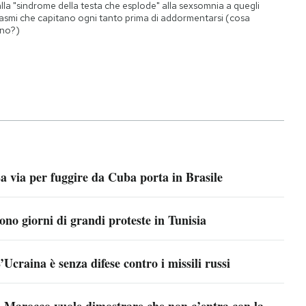
lla "sindrome della testa che esplode" alla sexsomnia a quegli
asmi che capitano ogni tanto prima di addormentarsi (cosa
no?)
a via per fuggire da Cuba porta in Brasile
ono giorni di grandi proteste in Tunisia
’Ucraina è senza difese contro i missili russi
l Marocco vuole dimostrare che non c’entra con la