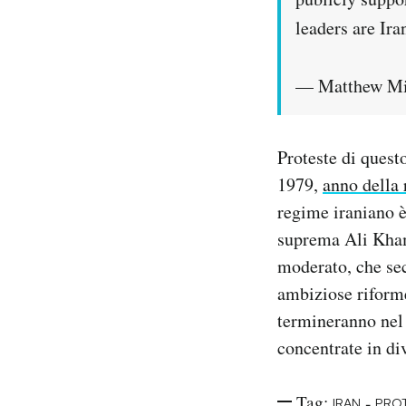
leaders are Ir
— Matthew Mi
Proteste di questo
1979,
anno della
regime iraniano è
suprema Ali Khame
moderato, che sec
ambiziose riforme
termineranno nel 
concentrate in di
Tag:
-
IRAN
PROT