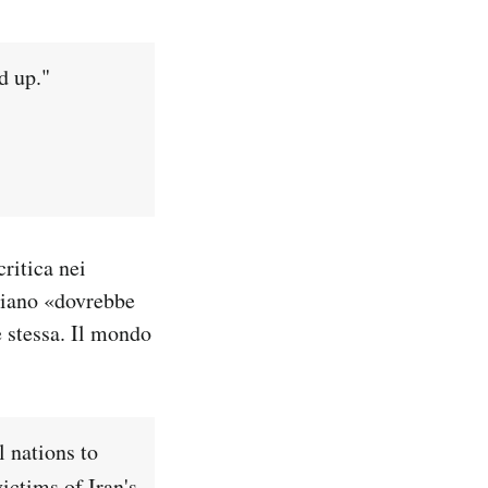
d up."
ritica nei
aniano «dovrebbe
se stessa. Il mondo
l nations to
ictims of Iran's