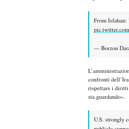
From Isfahan: 
pic.twitter.c
— Borzou Dar
L’amministrazione
confronti dell’Ir
rispettare i dirit
sta guardando».
U.S. strongly 
publicly suppo