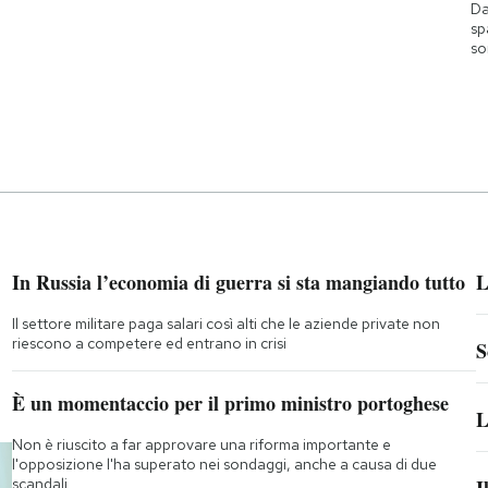
Da
sp
so
In Russia l’economia di guerra si sta mangiando tutto
L
Il settore militare paga salari così alti che le aziende private non
riescono a competere ed entrano in crisi
S
È un momentaccio per il primo ministro portoghese
L
Non è riuscito a far approvare una riforma importante e
l'opposizione l'ha superato nei sondaggi, anche a causa di due
scandali
I