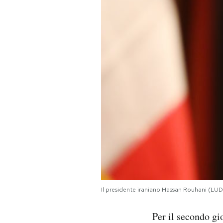
PODCAST
NEWSLETTER
I MIEI PREFERITI
SHOP
CALENDARIO
AREA PERSONALE
Il presidente iraniano Hassan Rouhani (
Area Personale
Per il secondo gi
Newsletter