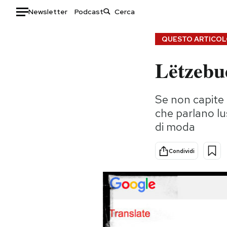
Newsletter
Podcast
Auto
QUESTO ARTICOLO
Lëtzebu
HOME
Italia
Moda
Se non capite 
Mondo
Libri
che parlano l
Politica
Consumismi
di moda
Tecnologia
Storie/Idee
Internet
Ok Boomer!
Condividi
Scienza
Media
Cultura
Europa
Economia
Altrecose
Sport
Mondiali calcio 2026