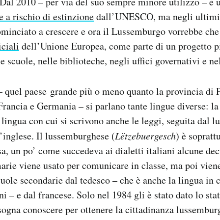
. Dal 2010 – per via del suo sempre minore utilizzo – è 
e a rischio di estinzione
dall’UNESCO, ma negli ultimi 
ominciato a crescere e ora il Lussemburgo vorrebbe che
iciali
dell’Unione Europea, come parte di un progetto p
le scuole, nelle biblioteche, negli uffici governativi e n
 quel paese grande più o meno quanto la provincia di P
Francia e Germania – si parlano tante lingue diverse: la 
a lingua con cui si scrivono anche le leggi, seguita dal 
l’inglese. Il lussemburghese (
Lëtzebuergesch
) è sopratt
sa, un po’ come succedeva ai dialetti italiani alcune dec
marie viene usato per comunicare in classe, ma poi vie
cuole secondarie dal tedesco – che è anche la lingua in c
i – e dal francese. Solo nel 1984 gli è stato dato lo sta
sogna conoscere per ottenere la cittadinanza lussembur