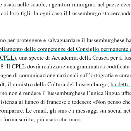
 usata nelle scuole, i genitori immigrati nel paese deci
 coi loro figli. In ogni caso il Lussemburgo sta cercando
rno per proteggere e salvaguardare il lussemburghese ha 
liamento delle competenze del Consiglio permanente d
(CPLL)
, una specie di Accademia della Crusca per il l
98. Il CPLL dovrà realizzare una grammatica codificata 
agne di comunicazione nazionali sull’ortografia e cura
dt, il ministro della Cultura del Lussemburgo,
ha detto
rno non è rendere il lussemburghese l’unica lingua uffi
sistenza al fianco di francese e tedesco: «Non penso che
scomparire. Le email, gli sms e i messaggi sui social n
a forma scritta, più usata che mai».