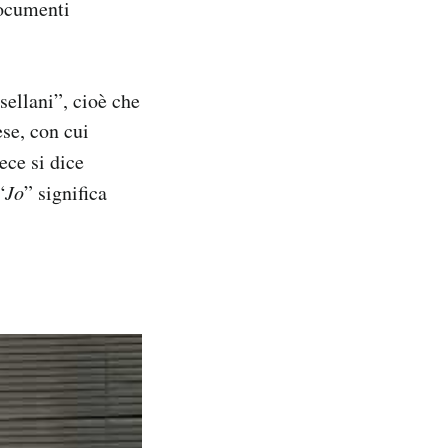
documenti
sellani”, cioè che
ese, con cui
ece si dice
“
Jo
” significa