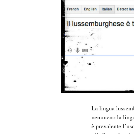
PODCAST
NEWSLETTER
I MIEI PREFERITI
SHOP
CALENDARIO
La lingua lussemb
AREA PERSONALE
nemmeno la lingu
Area Personale
è prevalente l’us
Newsletter