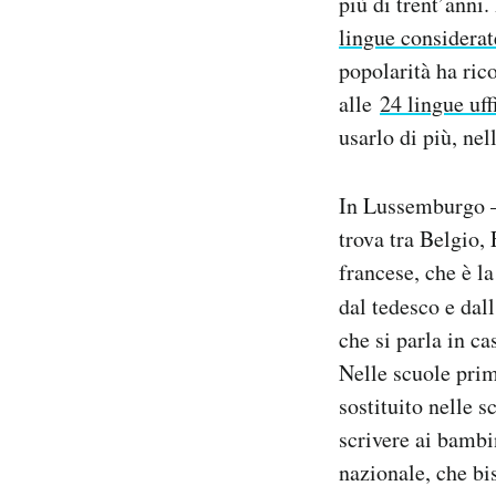
più di trent’anni
Notifiche mobile
lingue considerat
Regala il Post
popolarità ha ric
Hai bisogno di aiuto?
alle
24 lingue uff
Esci
usarlo di più, nel
In Lussemburgo –
trova tra Belgio, 
francese, che è l
dal tedesco e dal
che si parla in ca
Nelle scuole pri
sostituito nelle s
scrivere ai bambin
nazionale, che bi