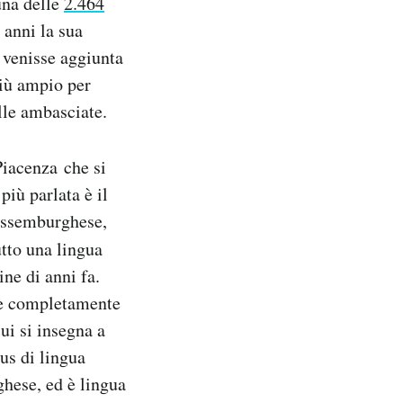
una delle
2.464
anni la sua
 venisse aggiunta
iù ampio per
elle ambasciate.
iacenza che si
più parlata è il
lussemburghese,
utto una lingua
ine di anni fa.
ne completamente
ui si insegna a
tus di lingua
ghese, ed è lingua