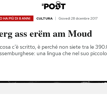
 HA PIÙ DI
8 ANNI
CULTURA
Giovedì 28 dicembre 2017
erg ass erëm am Moud
cosa c'è scritto, è perché non siete tra le 39
ussemburghese: una lingua che nel suo piccol