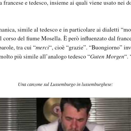
 a francese e tedesco, insieme ai quali viene usato nei 
anica, simile al tedesco e in particolare ai dialetti “mo
il corso del fiume Mosella. È però influenzato dal franc
arole, tra cui “
merci
“, cioè “grazie”. “Buongiorno” inv
 molto più simile all’analogo tedesco “
Guten Morgen
“. 
Una canzone sul Lussemburgo in lussemburghese: