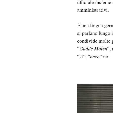
ufficiale insieme
amministrativi.
È una lingua germ
si parlano lungo 
condivide molte p
“
Gudde Moien
“,
“sì”, “
neen
” no.