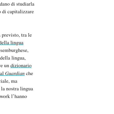
dano di studiarla
 di capitalizzare
previsto, tra le
ella lingua
ussemburghese,
della lingua,
re un
dizionario
 al
Guardian
che
ciale, ma
 la nostra lingua
etwork l’hanno