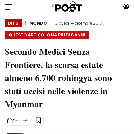
Auto
BITS
MONDO
Giovedì 14 dicembre 2017
QUESTO ARTICOLO HA PIÙ DI
8 ANNI
HOME
Secondo Medici Senza
Italia
Moda
Mondo
Libri
Frontiere, la scorsa estate
Politica
Consumismi
almeno 6.700 rohingya sono
Tecnologia
Storie/Idee
Internet
Ok Boomer!
stati uccisi nelle violenze in
Scienza
Media
Myanmar
Cultura
Europa
Economia
Altrecose
Sport
Mondiali calcio 2026
Condividi