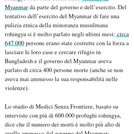
Notifiche mobile
Myanmar
da parte del governo e dell’esercito. Del
Regala il Post
tentativo dell’esercito del Myanmar di fare una
Hai bisogno di aiuto?
pulizia etnica della minoranza musulmana
Esci
rohingya si è molto parlato negli ultimi mesi:
circa
647.000
persone erano state costrette con la forza a
lasciare le loro case e cercare rifugio in
Bangladesh e il governo del Myanmar aveva
parlato di circa 400 persone morte (anche se non
aveva mai ammesso la sua responsabilità nelle
violenze).
Lo studio di Medici Senza Frontiere, basato su
interviste con più di 600.000 profughi rohingya,
dice che il numero dei morti è molto più alto di
quello ammesso dal governo del Myanmar: