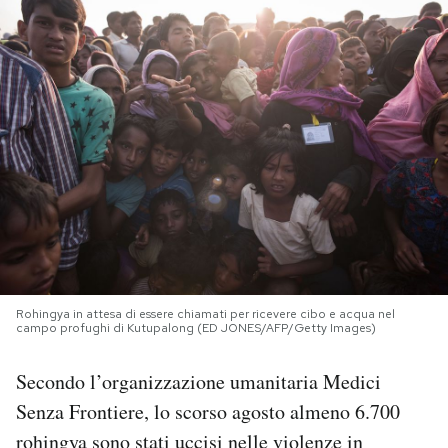
PODCAST
NEWSLETTER
I MIEI PREFERITI
SHOP
CALENDARIO
Rohingya in attesa di essere chiamati per ricevere cibo e acqua nel
campo profughi di Kutupalong (ED JONES/AFP/Getty Images)
AREA PERSONALE
Secondo l’organizzazione umanitaria Medici
Senza Frontiere, lo scorso agosto almeno 6.700
Area Personale
rohingya sono stati uccisi nelle
violenze in
Newsletter