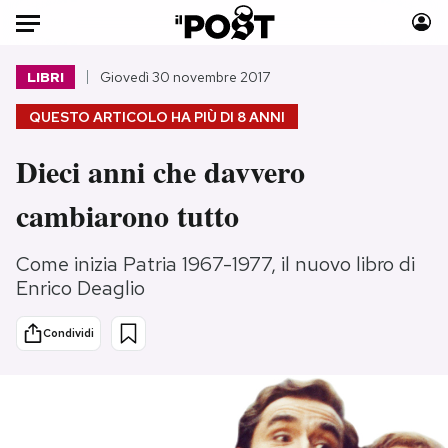
Auto
LIBRI
Giovedì 30 novembre 2017
QUESTO ARTICOLO HA PIÙ DI
8 ANNI
HOME
Dieci anni che davvero
Italia
Moda
Mondo
Libri
cambiarono tutto
Politica
Consumismi
Tecnologia
Storie/Idee
Come inizia Patria 1967-1977, il nuovo libro di
Internet
Ok Boomer!
Enrico Deaglio
Scienza
Media
Condividi
Cultura
Europa
Economia
Altrecose
Sport
Mondiali calcio 2026