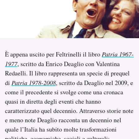
PODCAST
NEWSLETTER
È appena uscito per Feltrinelli il libro
Patria 1967-
I MIEI PREFERITI
1977
, scritto da Enrico Deaglio con Valentina
Redaelli. Il libro rappresenta un specie di prequel
SHOP
di
Patria 1978-2008
, scritto da Deaglio nel 2009, e
come il precedente si svolge come una cronaca
CALENDARIO
quasi in diretta degli eventi che hanno
caratterizzato quel decennio. Attraverso storie note
AREA PERSONALE
e meno note Deaglio racconta un decennio nel
Area Personale
quale l’Italia ha subito molte trasformazioni
Newsletter
politiche, economiche, sociali e culturali;