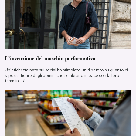
L’invenzione del maschio performativo
Un'etichetta nata sui social ha stimolato un dibattito su quanto ci
si possa fidare degli uomini che sembrano in pace con la loro
femminilità