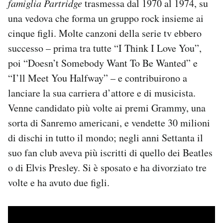
famiglia Partridge
trasmessa dal 1970 al 1974, su
Notifiche mobile
una vedova che forma un gruppo rock insieme ai
Regala il Post
cinque figli. Molte canzoni della serie tv ebbero
Hai bisogno di aiuto?
successo – prima tra tutte “I Think I Love You”,
Esci
poi “Doesn’t Somebody Want To Be Wanted” e
“I’ll Meet You Halfway” – e contribuirono a
lanciare la sua carriera d’attore e di musicista.
Venne candidato più volte ai premi Grammy, una
sorta di Sanremo americani, e vendette 30 milioni
di dischi in tutto il mondo; negli anni Settanta il
suo fan club aveva più iscritti di quello dei Beatles
o di Elvis Presley. Si è sposato e ha divorziato tre
volte e ha avuto due figli.