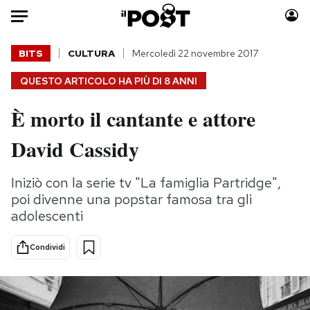
Auto
BITS
CULTURA
Mercoledì 22 novembre 2017
QUESTO ARTICOLO HA PIÙ DI
8 ANNI
HOME
È morto il cantante e attore
Italia
Moda
Mondo
Libri
David Cassidy
Politica
Consumismi
Tecnologia
Storie/Idee
Iniziò con la serie tv "La famiglia Partridge",
Internet
Ok Boomer!
poi divenne una popstar famosa tra gli
adolescenti
Scienza
Media
Cultura
Europa
Condividi
Economia
Altrecose
Sport
Mondiali calcio 2026