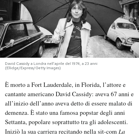
PODCAST
NEWSLETTER
I MIEI PREFERITI
David Cassidy a Londra nell'aprile del 1974, a 23 anni
(Ellidge/Express/Getty Images)
SHOP
È morto a Fort Lauderdale, in Florida, l’attore e
cantante americano David Cassidy: aveva 67 anni e
CALENDARIO
all’inizio dell’anno aveva detto di essere malato di
demenza. È stato una famosa popstar degli anni
AREA PERSONALE
Settanta, popolare soprattutto tra gli adolescenti.
Area Personale
Iniziò la sua carriera recitando nella sit-com
La
Newsletter