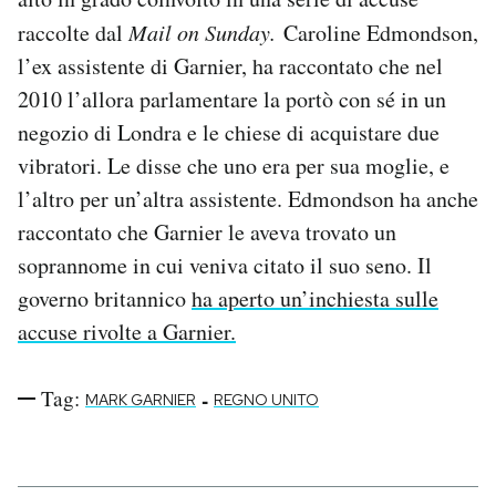
Notifiche mobile
raccolte dal
Mail on Sunday.
Caroline Edmondson,
Regala il Post
l’ex assistente di Garnier, ha raccontato che nel
Hai bisogno di aiuto?
2010 l’allora parlamentare la portò con sé in un
Esci
negozio di Londra e le chiese di acquistare due
vibratori. Le disse che uno era per sua moglie, e
l’altro per un’altra assistente. Edmondson ha anche
raccontato che Garnier le aveva trovato un
soprannome in cui veniva citato il suo seno. Il
governo britannico
ha aperto un’inchiesta sulle
accuse rivolte a Garnier.
Tag:
-
MARK GARNIER
REGNO UNITO