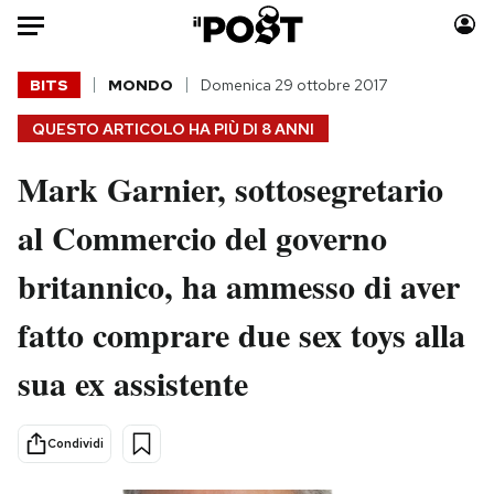
Auto
BITS
MONDO
Domenica 29 ottobre 2017
QUESTO ARTICOLO HA PIÙ DI
8 ANNI
HOME
Mark Garnier, sottosegretario
Italia
Moda
Mondo
Libri
al Commercio del governo
Politica
Consumismi
britannico, ha ammesso di aver
Tecnologia
Storie/Idee
Internet
Ok Boomer!
fatto comprare due sex toys alla
Scienza
Media
sua ex assistente
Cultura
Europa
Economia
Altrecose
Sport
Mondiali calcio 2026
Condividi