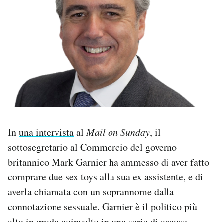
PODCAST
NEWSLETTER
I MIEI PREFERITI
SHOP
In
una intervista
al
Mail on Sunday
, il
sottosegretario al Commercio del governo
CALENDARIO
britannico Mark Garnier ha ammesso di aver fatto
comprare due sex toys alla sua ex assistente, e di
AREA PERSONALE
averla chiamata con un soprannome dalla
Area Personale
connotazione sessuale. Garnier è il politico più
Newsletter
alto in grado coinvolto in una serie di accuse