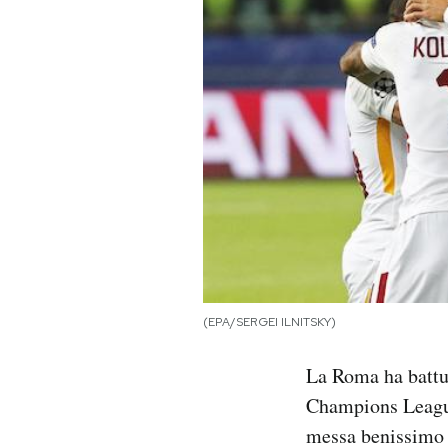
PODCAST
NEWSLETTER
I MIEI PREFERITI
SHOP
CALENDARIO
(EPA/SERGEI ILNITSKY)
AREA PERSONALE
La Roma ha battut
Champions League.
Area Personale
messa benissimo 
Newsletter