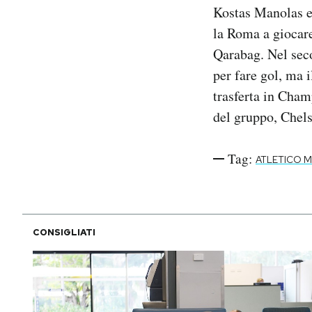
Kostas Manolas ed
Notifiche mobile
Regala il Post
la Roma a giocare
Hai bisogno di aiuto?
Qarabag. Nel sec
Esci
per fare gol, ma 
trasferta in Cham
del gruppo, Chels
Tag:
ATLETICO 
CONSIGLIATI