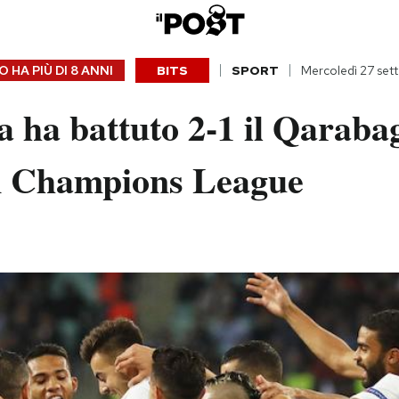
 HA PIÙ DI
8 ANNI
BITS
SPORT
Mercoledì 27 set
 ha battuto 2-1 il Qaraba
n Champions League