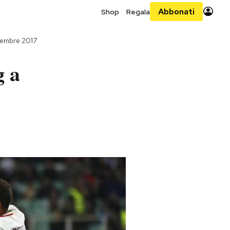
Abbonati
Shop
Regala
tembre 2017
g a