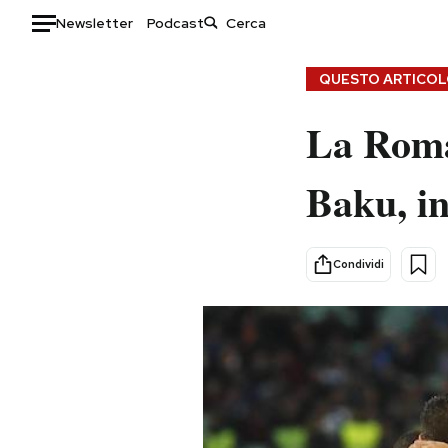
Newsletter
Podcast
Auto
QUESTO ARTICOLO
HOME
La Roma
Italia
Moda
Baku, i
Mondo
Libri
Politica
Consumismi
Tecnologia
Storie/Idee
Condividi
Internet
Ok Boomer!
Scienza
Media
Cultura
Europa
Economia
Altrecose
Sport
Mondiali calcio 2026