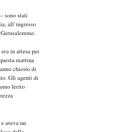
– sono stati
ia, all’ingresso
da Gerusalemme.
 era in attesa per
 questa mattina
 hanno chiesto di
to. Gli agenti di
uomo ferito
urezza
e aveva un
oloso dalle