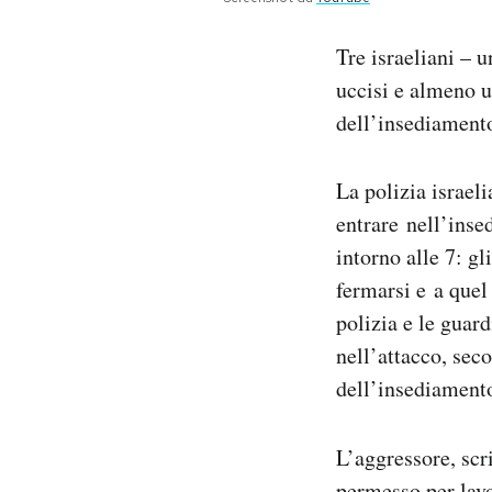
Notifiche mobile
Regala il Post
Tre israeliani – u
Hai bisogno di aiuto?
uccisi e almeno u
Esci
dell’insediamento
La polizia israeli
entrare nell’inse
intorno alle 7: gl
fermarsi e a quel 
polizia e le guar
nell’attacco, seco
dell’insediament
L’aggressore, scr
permesso per lavo