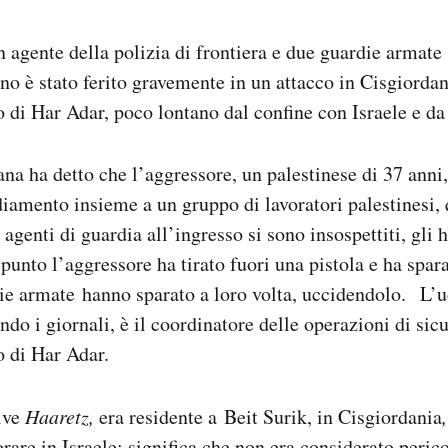
n agente della polizia di frontiera e due guardie armate 
no è stato ferito gravemente in un attacco in Cisgiordan
 di Har Adar, poco lontano dal confine con Israele e 
ana ha detto che l’aggressore, un palestinese di 37 anni,
diamento insieme a un gruppo di lavoratori palestinesi,
i agenti di guardia all’ingresso si sono insospettiti, gli
punto l’aggressore ha tirato fuori una pistola e ha spara
die armate hanno sparato a loro volta, uccidendolo. L’
ndo i giornali, è il coordinatore delle operazioni di sic
o di Har Adar.
ive
Haaretz,
era residente a Beit Surik, in Cisgiordania
,
rare in Israele: significa che non era considerato peric