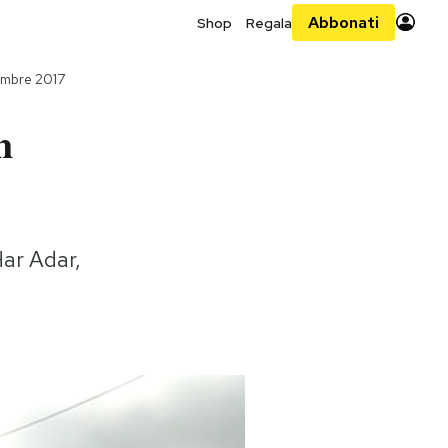
Abbonati
Shop
Regala
embre 2017
n
Har Adar,