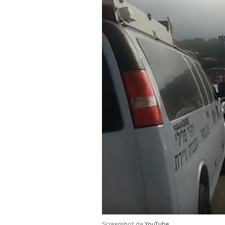
PODCAST
NEWSLETTER
I MIEI PREFERITI
SHOP
CALENDARIO
AREA PERSONALE
Area Personale
Newsletter
Screenshot da
YouTube