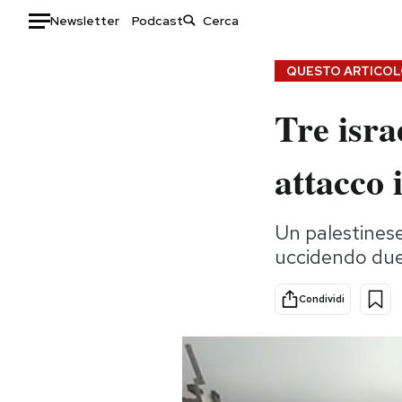
Newsletter
Podcast
Auto
QUESTO ARTICOLO
HOME
Tre isra
Italia
Moda
attacco 
Mondo
Libri
Politica
Consumismi
Tecnologia
Storie/Idee
Un palestinese
uccidendo due 
Internet
Ok Boomer!
Scienza
Media
Condividi
Cultura
Europa
Economia
Altrecose
Sport
Mondiali calcio 2026