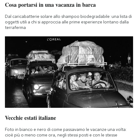
Cosa portarsi in una vacanza in barca
Notifiche mobile
Regala il Post
Dal caricabatterie solare allo shampoo biodegradabile: una lista di
Hai bisogno di aiuto?
oggetti utili a chi si approccia alle prime esperienze lontano dalla
terraferma
Esci
Vecchie estati italiane
Foto in bianco e nero di come passavamo le vacanze una volta:
cioè più o meno come ora, negli stessi posti e con le stesse