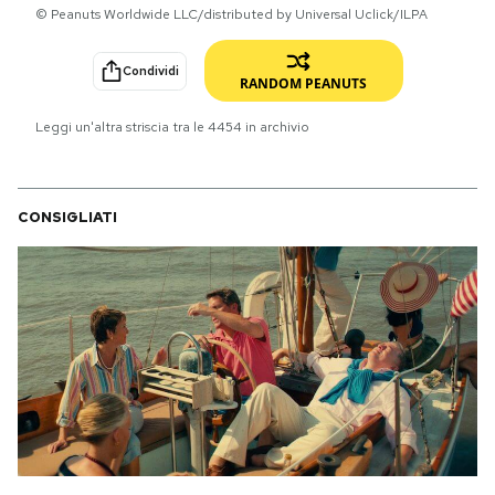
© Peanuts Worldwide LLC/distributed by Universal Uclick/ILPA
PODCAST
Condividi
RANDOM PEANUTS
NEWSLETTER
Leggi un'altra striscia tra le
4454
in archivio
I MIEI PREFERITI
CONSIGLIATI
SHOP
CALENDARIO
AREA PERSONALE
Area Personale
Newsletter