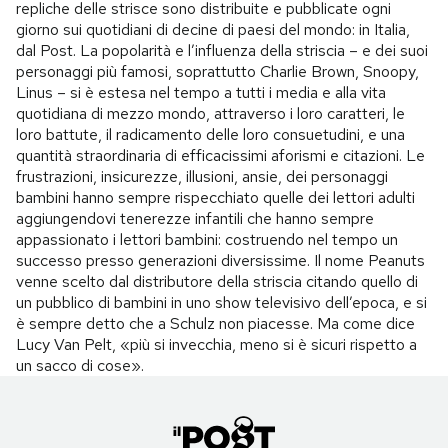
repliche delle strisce sono distribuite e pubblicate ogni
giorno sui quotidiani di decine di paesi del mondo: in Italia,
dal Post. La popolarità e l’influenza della striscia – e dei suoi
personaggi più famosi, soprattutto Charlie Brown, Snoopy,
Linus – si è estesa nel tempo a tutti i media e alla vita
quotidiana di mezzo mondo, attraverso i loro caratteri, le
loro battute, il radicamento delle loro consuetudini, e una
quantità straordinaria di efficacissimi aforismi e citazioni. Le
frustrazioni, insicurezze, illusioni, ansie, dei personaggi
bambini hanno sempre rispecchiato quelle dei lettori adulti
aggiungendovi tenerezze infantili che hanno sempre
appassionato i lettori bambini: costruendo nel tempo un
successo presso generazioni diversissime. Il nome Peanuts
venne scelto dal distributore della striscia citando quello di
un pubblico di bambini in uno show televisivo dell’epoca, e si
è sempre detto che a Schulz non piacesse. Ma come dice
Lucy Van Pelt, «più si invecchia, meno si è sicuri rispetto a
un sacco di cose».