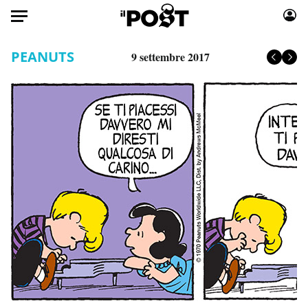
Auto
PEANUTS
9 settembre 2017
HOME
Italia
Moda
Mondo
Libri
Politica
Consumismi
Tecnologia
Storie/Idee
Internet
Ok Boomer!
Scienza
Media
Cultura
Europa
Economia
Altrecose
Sport
Mondiali calcio 2026