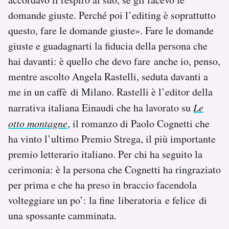
Notifiche mobile
domande giuste. Perché poi l’editing è soprattutto
Regala il Post
questo, fare le domande giuste». Fare le domande
Hai bisogno di aiuto?
giuste e guadagnarti la fiducia della persona che
Esci
hai davanti: è quello che devo fare anche io, penso,
mentre ascolto Angela Rastelli, seduta davanti a
me in un caffè di Milano. Rastelli è l’editor della
narrativa italiana Einaudi che ha lavorato su
Le
otto montagne
, il romanzo di Paolo Cognetti che
ha vinto l’ultimo Premio Strega, il più importante
premio letterario italiano. Per chi ha seguito la
cerimonia: è la persona che Cognetti ha ringraziato
per prima e che ha preso in braccio facendola
volteggiare un po’: la fine liberatoria e felice di
una spossante camminata.