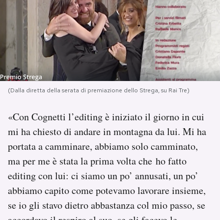
PODCAST
NEWSLETTER
I MIEI PREFERITI
(Dalla diretta della serata di premiazione dello Strega, su Rai Tre)
«Con Cognetti l’editing è iniziato il giorno in cui
SHOP
mi ha chiesto di andare in montagna da lui. Mi ha
portata a camminare, abbiamo solo camminato,
CALENDARIO
ma per me è stata la prima volta che ho fatto
editing con lui: ci siamo un po’ annusati, un po’
AREA PERSONALE
abbiamo capito come potevamo lavorare insieme,
Area Personale
se io gli stavo dietro abbastanza col mio passo, se
Newsletter
accordavo il respiro al suo, se gli facevo le