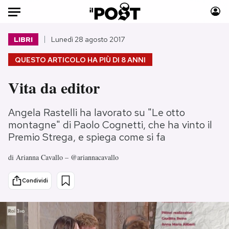
Auto
LIBRI
Lunedì 28 agosto 2017
QUESTO ARTICOLO HA PIÙ DI
8 ANNI
HOME
Vita da editor
Italia
Moda
Mondo
Libri
Angela Rastelli ha lavorato su "Le otto
Politica
Consumismi
montagne" di Paolo Cognetti, che ha vinto il
Tecnologia
Storie/Idee
Premio Strega, e spiega come si fa
Internet
Ok Boomer!
di
Arianna Cavallo – @ariannacavallo
Scienza
Media
Cultura
Europa
Condividi
Economia
Altrecose
Sport
Mondiali calcio 2026