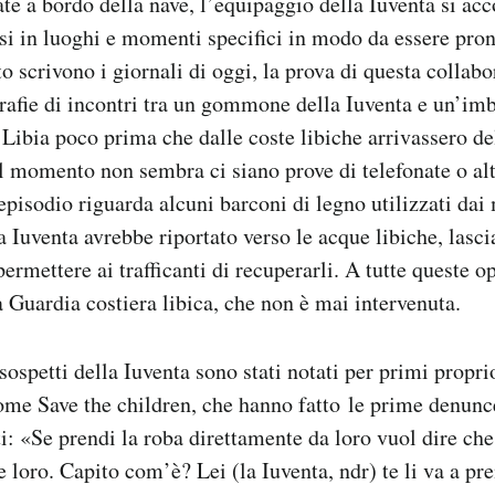
ate a bordo della nave, l’equipaggio della Iuventa si ac
arsi in luoghi e momenti specifici in modo da essere pron
o scrivono i giornali di oggi, la prova di questa collab
grafie di incontri tra un gommone della Iuventa e un’im
 Libia poco prima che dalle coste libiche arrivassero de
il momento non sembra ci siano prove di telefonate o alt
 episodio riguarda alcuni barconi di legno utilizzati dai
a Iuventa avrebbe riportato verso le acque libiche, lasci
permettere ai trafficanti di recuperarli. A tutte queste o
a Guardia costiera libica, che non è mai intervenuta.
ospetti della Iuventa sono stati notati per primi propri
come Save the children, che hanno fatto le prime denunc
ti: «Se prendi la roba direttamente da loro vuol dire che
e loro. Capito com’è? Lei (la Iuventa, ndr) te li va a pre