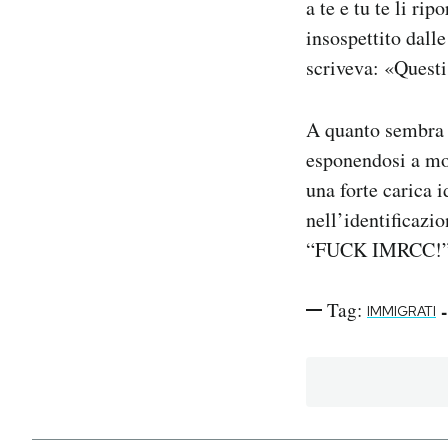
a te e tu te li r
insospettito dall
scriveva: «Questi
A quanto sembra l
esponendosi a mol
una forte carica i
nell’identificazio
“FUCK IMRCC!”, c
Tag:
-
IMMIGRATI