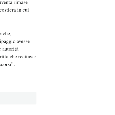
Iuventa rimase
ostiera in cui
biche,
uipaggio avesse
e autorità
ritta che recitava:
corsi”.