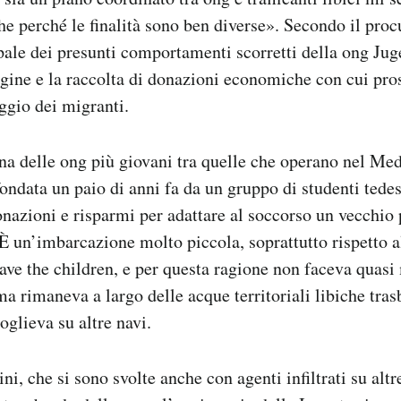
he perché le finalità sono ben diverse». Secondo il proc
ipale dei presunti comportamenti scorretti della ong Jug
gine e la raccolta di donazioni economiche con cui pros
aggio dei migranti.
na delle ong più giovani tra quelle che operano nel Me
 fondata un paio di anni fa da un gruppo di studenti ted
azioni e risparmi per adattare al soccorso un vecchio 
È un’imbarcazione molto piccola, soprattutto rispetto a
ve the children, e per questa ragione non faceva quasi 
 ma rimaneva a largo delle acque territoriali libiche tra
oglieva su altre navi.
ni, che si sono svolte anche con agenti infiltrati su alt