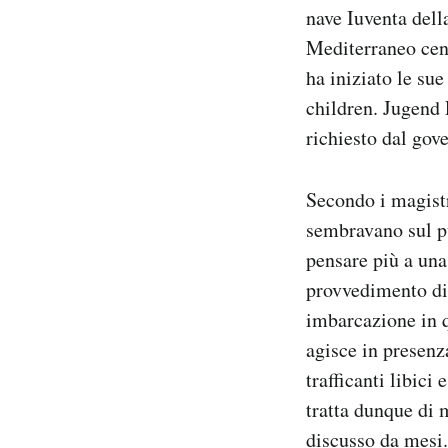
nave Iuventa dell
Notifiche mobile
Regala il Post
Mediterraneo cen
Hai bisogno di aiuto?
ha iniziato le sue
Esci
children. Jugend 
richiesto dal gove
Secondo i magistr
sembravano sul pu
pensare più a una
provvedimento di 
imbarcazione in q
agisce in presenz
trafficanti libici
tratta dunque di 
discusso da mesi.