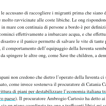
ng le accusano di raccogliere i migranti prima che siano 
e molto ravvicinate alle coste libiche. Le ong rispondon
in mare con centinaia di persone a bordo è per definizi
ominci effettivamente a imbarcare acqua, e che effettua
 disastro e il panico permette di salvare le vite di tante
, il comportamento dell’equipaggio della Iuventa sembr
 da spingere le altre ong, come Save the children, a den
rapani non credono che dietro l’operato della Iuventa ci 
nato, come invece sosteneva il procuratore di Catania 
rittura di piani per destabilizzare l’economia italiana t
ro paese
). Il procuratore Ambrogio Cartosio ha detto ai 
 sia un piano coordinato tra ong e trafficanti libici mi 