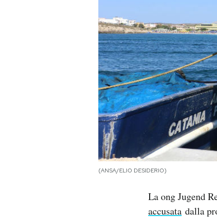
PODCAST
NEWSLETTER
I MIEI PREFERITI
SHOP
CALENDARIO
(ANSA/ELIO DESIDERIO)
AREA PERSONALE
La ong Jugend Ret
Area Personale
accusata
dalla pr
Newsletter