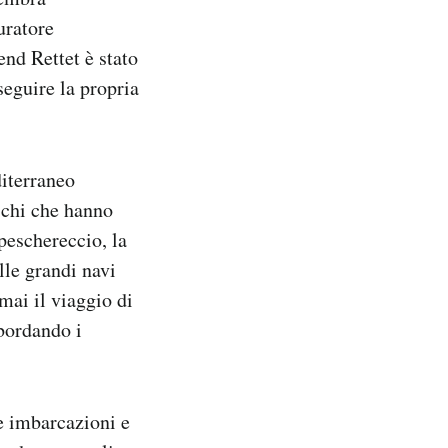
uratore
end Rettet è stato
eguire la propria
diterraneo
eschi che hanno
peschereccio, la
lle grandi navi
mai il viaggio di
sbordando i
re imbarcazioni e