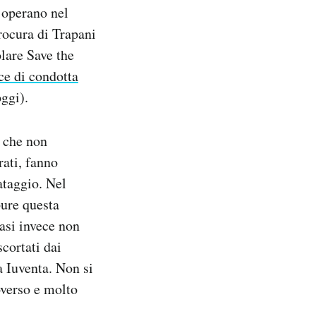
e operano nel
rocura di Trapani
olare Save the
ce di condotta
oggi).
i che non
rati, fanno
ataggio. Nel
pure questa
asi invece non
cortati dai
a Iuventa. Non si
overso e molto