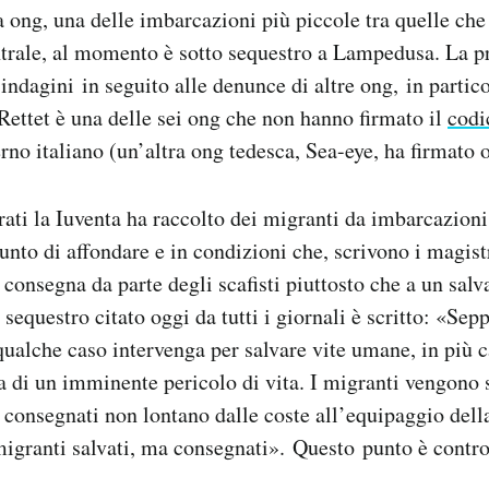
a ong, una delle imbarcazioni più piccole tra quelle ch
trale, al momento è sotto sequestro a Lampedusa. La p
 indagini in seguito alle denunce di altre ong, in partic
Rettet è una delle sei ong che non hanno firmato il
codi
rno italiano (un’altra ong tedesca, Sea-eye, ha firmato 
ati la Iuventa ha raccolto dei migranti da imbarcazion
nto di affondare e in condizioni che, scrivono i magist
 consegna da parte degli scafisti piuttosto che a un salv
sequestro citato oggi da tutti i giornali è scritto: «Sep
ualche caso intervenga per salvare vite umane, in più c
a di un imminente pericolo di vita. I migranti vengono s
 e consegnati non lontano dalle coste all’equipaggio dell
migranti salvati, ma consegnati». Questo punto è contr