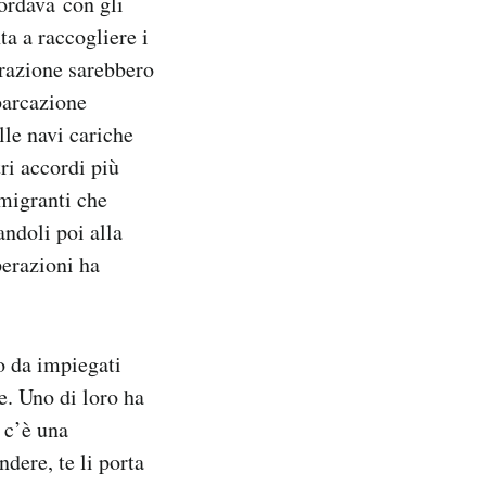
cordava con gli
ta a raccogliere i
orazione sarebbero
barcazione
lle navi cariche
ri accordi più
 migranti che
andoli poi alla
perazioni ha
o da impiegati
e. Uno di loro ha
 c’è una
ndere, te li porta