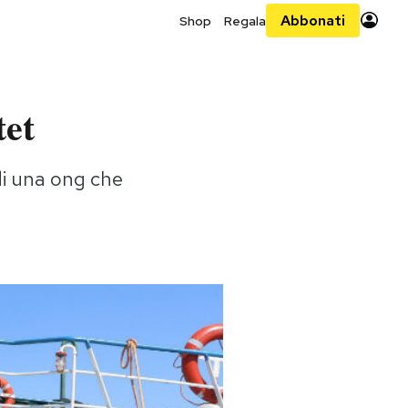
Abbonati
Shop
Regala
tet
di una ong che