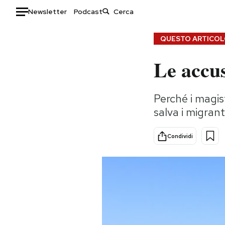
Newsletter
Podcast
Auto
QUESTO ARTICOLO
Le accus
HOME
Italia
Moda
Perché i magis
Mondo
Libri
salva i migran
Politica
Consumismi
Tecnologia
Storie/Idee
Condividi
Internet
Ok Boomer!
Scienza
Media
Cultura
Europa
Economia
Altrecose
Sport
Mondiali calcio 2026