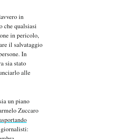
davvero in
o che qualsiasi
one in pericolo,
re il salvataggio
 persone. In
a sia stato
unciarlo alle
sia un piano
Carmelo Zuccaro
rasportando
giornalisti:
sembra