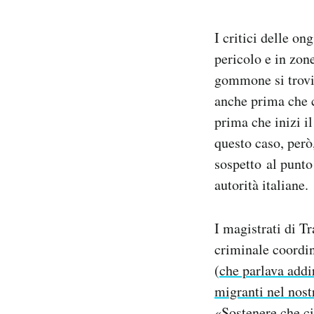
I critici delle o
pericolo e in zon
gommone si trovi 
anche prima che c
prima che inizi il
questo caso, però
sospetto al punto
autorità italiane.
I magistrati di T
criminale coordi
(
che parlava addi
migranti nel nost
«Sostenere che ci