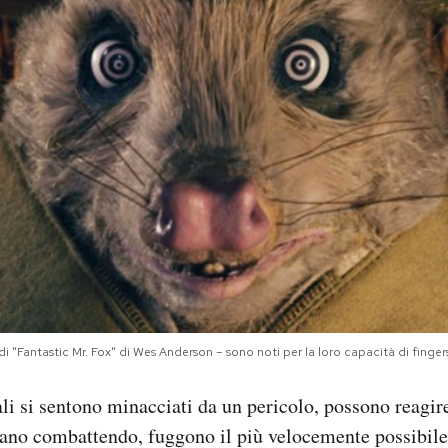
di "Fantastic Mr. Fox" di Wes Anderson – sono noti per la loro capacità di fingers
i si sentono minacciati da un pericolo, possono reagir
ntano combattendo, fuggono il più velocemente possibile