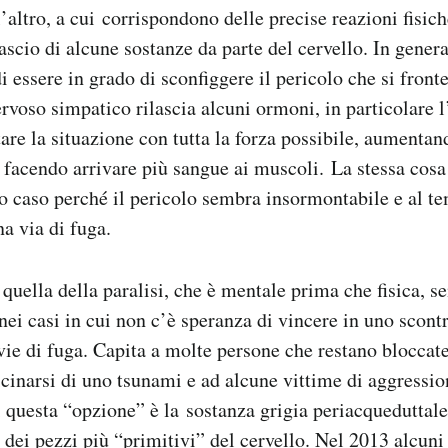
’altro, a cui corrispondono delle precise reazioni fisic
ascio di alcune sostanze da parte del cervello. In genera
i essere in grado di sconfiggere il pericolo che si front
ervoso simpatico rilascia alcuni ormoni, in particolare l
are la situazione con tutta la forza possibile, aumentan
e facendo arrivare più sangue ai muscoli. La stessa cos
to caso perché il pericolo sembra insormontabile e al t
a via di fuga.
 quella della paralisi, che è mentale prima che fisica, 
nei casi in cui non c’è speranza di vincere in uno scontr
ie di fuga. Capita a molte persone che restano bloccat
icinarsi di uno tsunami e ad alcune vittime di aggression
i questa “opzione” è la sostanza grigia periacqueduttale,
dei pezzi più “primitivi” del cervello. Nel 2013 alcuni