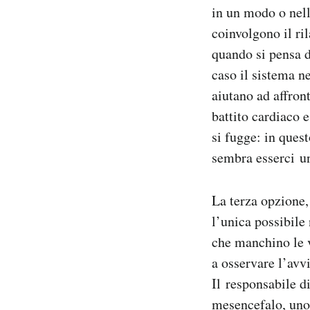
in un modo o nell
coinvolgono il ril
quando si pensa d
caso il sistema n
aiutano ad affront
battito cardiaco 
si fugge: in ques
sembra esserci un
La terza opzione,
l’unica possibile 
che manchino le v
a osservare l’avv
Il responsabile d
mesencefalo, uno 