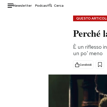
Newsletter
Podcast
Auto
QUESTO ARTICOLO
Perché l
HOME
Italia
Moda
È un riflesso i
Mondo
Libri
un po' meno
Politica
Consumismi
Tecnologia
Storie/Idee
Condividi
Internet
Ok Boomer!
Scienza
Media
Cultura
Europa
Economia
Altrecose
Sport
Mondiali calcio 2026