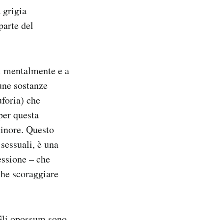
 grigia
parte del
ti mentalmente e a
cune sostanze
foria) che
per questa
minore. Questo
sessuali, è una
essione – che
che scoraggiare
Gli opossum sono