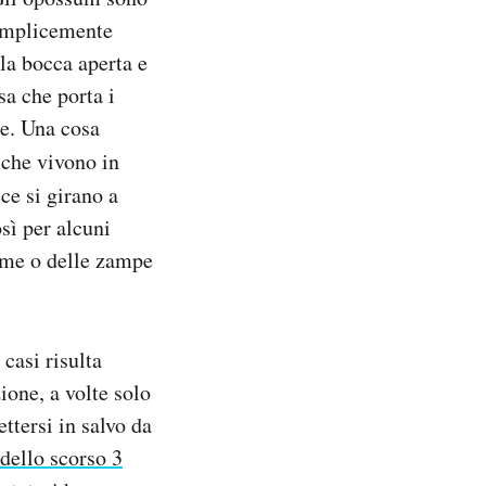
semplicemente
la bocca aperta e
a che porta i
re. Una cosa
 che vivono in
ece si girano a
sì per alcuni
dome o delle zampe
 casi risulta
one, a volte solo
tersi in salvo da
 dello scorso 3