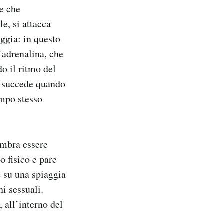
he che
le, si attacca
eggia: in questo
’adrenalina, che
do il ritmo del
a succede quando
empo stesso
sembra essere
o fisico e pare
e su una spiaggia
i sessuali.
 all’interno del