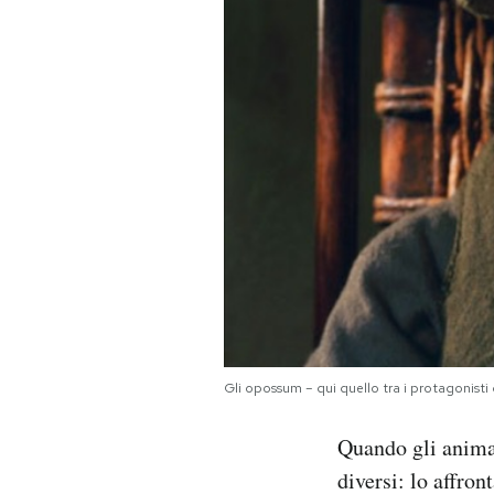
PODCAST
NEWSLETTER
I MIEI PREFERITI
SHOP
CALENDARIO
Gli opossum – qui quello tra i protagonisti 
AREA PERSONALE
Quando gli animal
Area Personale
diversi: lo affro
Newsletter