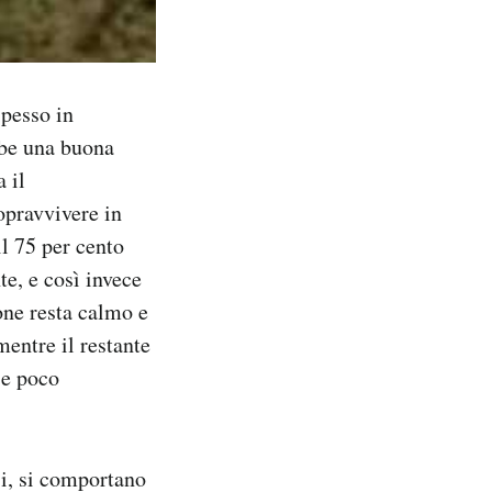
spesso in
bbe una buona
 il
opravvivere in
il 75 per cento
e, e così invece
one resta calmo e
mentre il restante
 e poco
si, si comportano