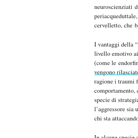
neuroscienziati d
periacqueduttale, 
cervelletto, che b
I vantaggi della 
livello emotivo a
(come le endorfin
vengono rilasciat
ragione i traumi 
comportamento, c
specie di strateg
l’aggressore sia 
chi sta attaccand
In alcune specie