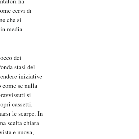
entatori ha
come cervi di
ne che si
 in media
locco dei
onda stasi del
endere iniziative
o come se nulla
ravvissuti si
opri cassetti,
arsi le scarpe. In
una scelta chiara
vista e nuova,