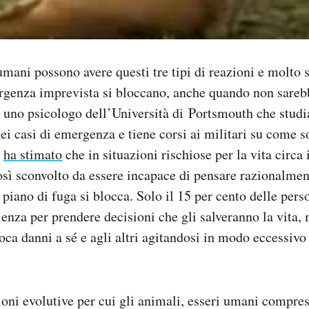
umani possono avere questi tre tipi di reazioni e molto 
ergenza imprevista si bloccano, anche quando non sare
 uno psicologo dell’Università di Portsmouth che studia
 casi di emergenza e tiene corsi ai militari su come s
,
ha stimato
che in situazioni rischiose per la vita circa 
osì sconvolto da essere incapace di pensare razionalment
 piano di fuga si blocca. Solo il 15 per cento delle pers
ienza per prendere decisioni che gli salveranno la vita, 
oca danni a sé e agli altri agitandosi in modo eccessivo
ioni evolutive per cui gli animali, esseri umani compre