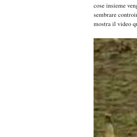
cose insieme ven
Notifiche mobile
Regala il Post
sembrare controin
Hai bisogno di aiuto?
mostra il video qu
Esci