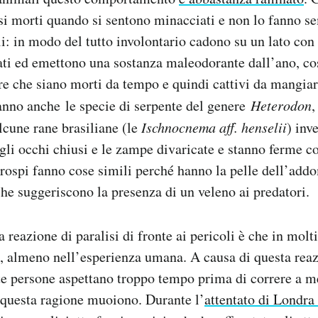
rsi morti quando si sentono minacciati e non lo fanno 
: in modo del tutto involontario cadono su un lato con 
ati ed emettono una sostanza maleodorante dall’ano, cos
re che siano morti da tempo e quindi cattivi da mangia
anno anche le specie di serpente del genere
Heterodon
,
cune rane brasiliane (le
Ischnocnema aff. henselii
) inv
 gli occhi chiusi e le zampe divaricate e stanno ferme co
 rospi fanno cose simili perché hanno la pelle dell’ad
 che suggeriscono la presenza di un veleno ai predatori.
 reazione di paralisi di fronte ai pericoli è che in molti
 almeno nell’esperienza umana. A causa di questa reazi
 persone aspettano troppo tempo prima di correre a met
 questa ragione muoiono. Durante l’
attentato di Londra