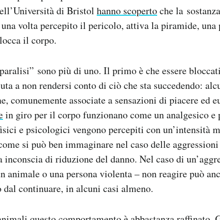
ell’Università di Bristol
hanno scoperto
che la sostanza
una volta percepito il pericolo, attiva la piramide, una 
locca il corpo.
“paralisi” sono più di uno. Il primo è che essere blocca
iuta a non rendersi conto di ciò che sta succedendo: al
e, comunemente associate a sensazioni di piacere ed eu
e
in giro per il corpo funzionano come un analgesico e 
fisici e psicologici vengono percepiti con un’intensità 
ome si può ben immaginare nel caso delle aggressioni 
ia inconscia di riduzione del danno. Nel caso di un’aggr
un animale o una persona violenta – non reagire può an
o dal continuare, in alcuni casi almeno.
 animali questo comportamento
è abbastanza raffinato
. 