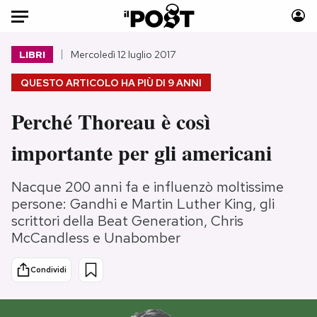
Auto
LIBRI
Mercoledì 12 luglio 2017
QUESTO ARTICOLO HA PIÙ DI
9 ANNI
HOME
Perché Thoreau è così
Italia
Moda
Mondo
Libri
importante per gli americani
Politica
Consumismi
Tecnologia
Storie/Idee
Nacque 200 anni fa e influenzò moltissime
Internet
Ok Boomer!
persone: Gandhi e Martin Luther King, gli
scrittori della Beat Generation, Chris
Scienza
Media
McCandless e Unabomber
Cultura
Europa
Economia
Altrecose
Condividi
Sport
Mondiali calcio 2026