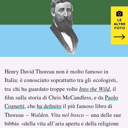
PODCAST
LE
ALTRE
FOTO
NEWSLETTER
I MIEI PREFERITI
SHOP
Henry David Thoreau non è molto famoso in
Italia: è conosciuto soprattutto tra gli ecologisti,
CALENDARIO
tra chi ha guardato troppe volte
Into the Wild
, il
film sulla storia di Chris McCandless, e da
Paolo
Cognetti
, che
ha definito
il più famoso libro di
AREA PERSONALE
Thoreau –
Walden. Vita nel bosco
–
una delle sue
Area Personale
bibbie «della vita all’aria aperta e della religione
Newsletter