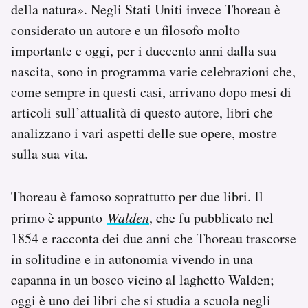
della natura». Negli Stati Uniti invece Thoreau è
Notifiche mobile
considerato un autore e un filosofo molto
Regala il Post
Hai bisogno di aiuto?
importante e oggi, per i duecento anni dalla sua
Esci
nascita, sono in programma varie celebrazioni che,
come sempre in questi casi, arrivano dopo mesi di
articoli sull’attualità di questo autore, libri che
analizzano i vari aspetti delle sue opere, mostre
sulla sua vita.
Thoreau è famoso soprattutto per due libri. Il
primo è appunto
Walden
, che fu pubblicato nel
1854 e racconta dei due anni che Thoreau trascorse
in solitudine e in autonomia vivendo in una
capanna in un bosco vicino al laghetto Walden;
oggi è uno dei libri che si studia a scuola negli