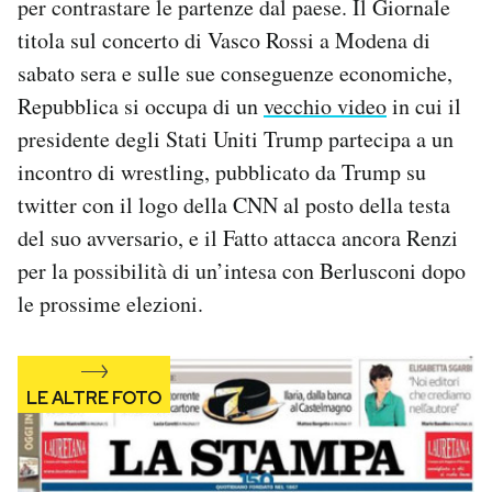
per contrastare le partenze dal paese. Il Giornale
Notifiche mobile
titola sul concerto di Vasco Rossi a Modena di
Regala il Post
sabato sera e sulle sue conseguenze economiche,
Hai bisogno di aiuto?
Repubblica si occupa di un
vecchio video
in cui il
Esci
presidente degli Stati Uniti Trump partecipa a un
incontro di wrestling, pubblicato da Trump su
twitter con il logo della CNN al posto della testa
del suo avversario, e il Fatto attacca ancora Renzi
per la possibilità di un’intesa con Berlusconi dopo
le prossime elezioni.