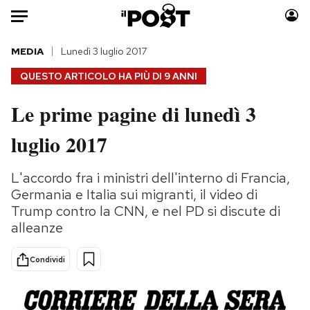
Auto
MEDIA
Lunedì 3 luglio 2017
QUESTO ARTICOLO HA PIÙ DI
9 ANNI
HOME
Le prime pagine di lunedì 3
Italia
Moda
luglio 2017
Mondo
Libri
Politica
Consumismi
L'accordo fra i ministri dell'interno di Francia,
Tecnologia
Storie/Idee
Germania e Italia sui migranti, il video di
Internet
Ok Boomer!
Trump contro la CNN, e nel PD si discute di
Scienza
Media
alleanze
Cultura
Europa
Economia
Altrecose
Condividi
Sport
Mondiali calcio 2026