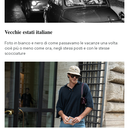
Vecchie estati italiane
Foto in bianco e nero di come passavamo le vacanze una volta:
cioè più o meno come ora, negli stessi posti e con le stesse
scocciature