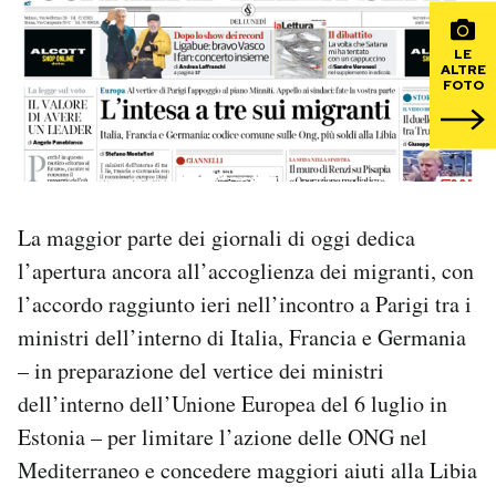
PODCAST
LE
ALTRE
FOTO
NEWSLETTER
I MIEI PREFERITI
La maggior parte dei giornali di oggi dedica
SHOP
l’apertura ancora all’accoglienza dei migranti, con
l’accordo raggiunto ieri nell’incontro a Parigi tra i
ministri dell’interno di Italia, Francia e Germania
CALENDARIO
– in preparazione del vertice dei ministri
dell’interno dell’Unione Europea del 6 luglio in
AREA PERSONALE
Estonia – per limitare l’azione delle ONG nel
Area Personale
Mediterraneo e concedere maggiori aiuti alla Libia
Newsletter