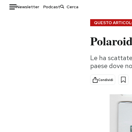
Newsletter
Podcast
Auto
QUESTO ARTICOLO
Polaroid
HOME
Italia
Moda
Le ha scattate
Mondo
Libri
paese dove non
Politica
Consumismi
Tecnologia
Storie/Idee
Condividi
Internet
Ok Boomer!
Scienza
Media
Cultura
Europa
Economia
Altrecose
Sport
Mondiali calcio 2026