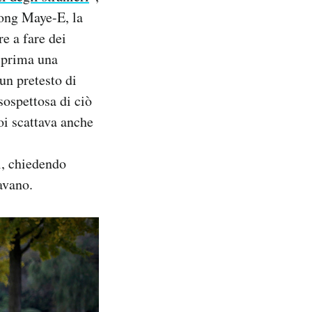
Wong Maye-E, la
e a fare dei
a prima una
un pretesto di
ospettosa di ciò
oi scattava anche
i, chiedendo
ravano.