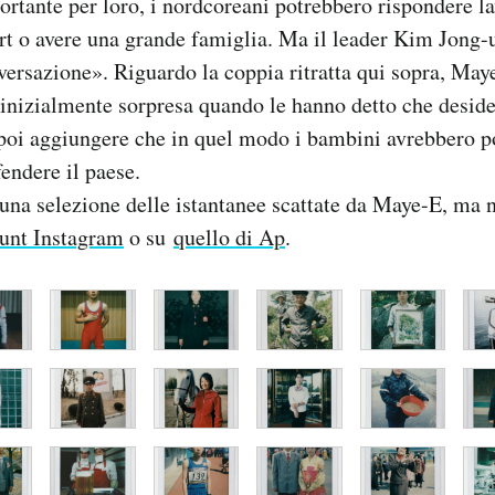
ortante per loro, i nordcoreani potrebbero rispondere l
ort o avere una grande famiglia. Ma il leader Kim Jong
versazione». Riguardo la coppia ritratta qui sopra, May
 inizialmente sorpresa quando le hanno detto che desid
o poi aggiungere che in quel modo i bambini avrebbero p
fendere il paese.
 una selezione delle istantanee scattate da Maye-E, ma n
ount Instagram
o su
quello di Ap
.