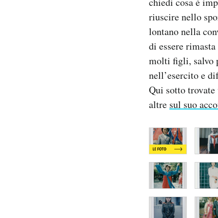
chiedi cosa è imp
riuscire nello sp
lontano nella con
di essere rimasta
molti figli, salv
nell’esercito e di
Qui sotto trovate
altre
sul suo acc