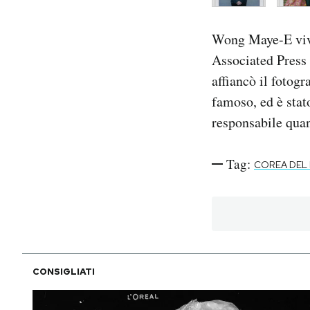
Wong Maye-E vive
Associated Press 
affiancò il fotog
famoso, ed è sta
responsabile quan
Tag:
COREA DEL
CONSIGLIATI