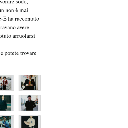
avorare sodo,
-un non è mai
e-E ha raccontato
eravano avere
otuto arruolarsi
e potete trovare