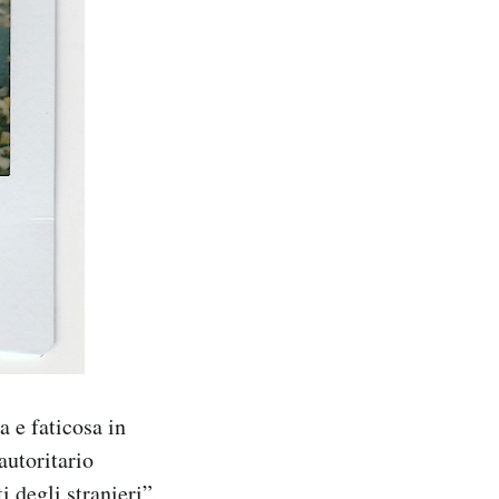
a e faticosa in
autoritario
i degli stranieri
”,