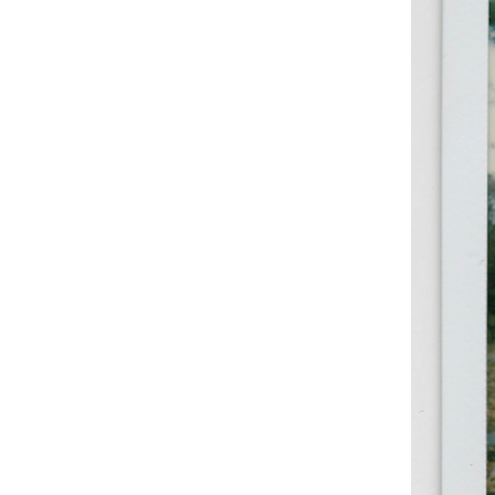
PODCAST
NEWSLETTER
I MIEI PREFERITI
SHOP
CALENDARIO
AREA PERSONALE
Area Personale
Newsletter