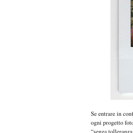
Notifiche mobile
Regala il Post
Hai bisogno di aiuto?
Esci
Se entrare in con
ogni progetto fot
“
senza tolleranza