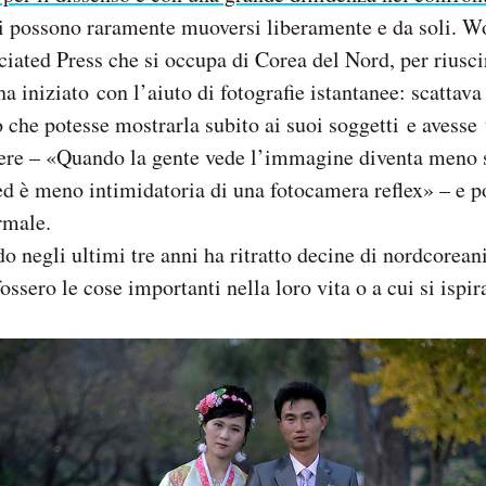
sti possono raramente muoversi liberamente e da soli. 
ciated Press che si occupa di Corea del Nord, per riuscir
 ha iniziato con l’aiuto di fotografie istantanee: scattav
 che potesse mostrarla subito ai suoi soggetti e avesse 
iere – «Quando la gente vede l’immagine diventa meno s
ed è meno intimidatoria di una fotocamera reflex» – e p
rmale.
 negli ultimi tre anni ha ritratto decine di nordcorean
ossero le cose importanti nella loro vita o a cui si ispi