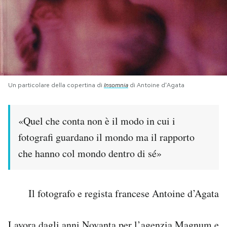
PODCAST
NEWSLETTER
Un particolare della copertina di
Insomnia
di Antoine d'Agata
I MIEI PREFERITI
«Quel che conta non è il modo in cui i
SHOP
fotografi guardano il mondo ma il rapporto
che hanno col mondo dentro di sé»
CALENDARIO
AREA PERSONALE
Il fotografo e regista francese Antoine d’Agata
Area Personale
Newsletter
Lavora dagli anni Novanta
per l’agenzia Magnum
e