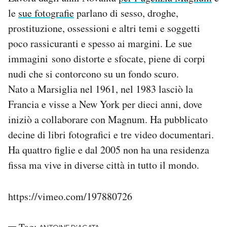
Notifiche mobile
le
sue fotografie
parlano di sesso, droghe,
Regala il Post
prostituzione, ossessioni e altri temi e soggetti
Hai bisogno di aiuto?
poco rassicuranti e spesso ai margini. Le sue
Esci
immagini sono distorte e sfocate, piene di corpi
nudi che si contorcono su un fondo scuro.
Nato a Marsiglia nel 1961, nel 1983 lasciò la
Francia e visse a New York per dieci anni, dove
iniziò a collaborare con Magnum. Ha pubblicato
decine di libri fotografici e tre video documentari.
Ha quattro figlie e dal 2005 non ha una residenza
fissa ma vive in diverse città in tutto il mondo.
https://vimeo.com/197880726
Tag: