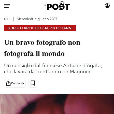
Auto
CIT
Mercoledì 14 giugno 2017
QUESTO ARTICOLO HA PIÙ DI
9 ANNI
HOME
Un bravo fotografo non
Italia
Moda
fotografa il mondo
Mondo
Libri
Politica
Consumismi
Un consiglio dal francese Antoine d'Agata,
Tecnologia
Storie/Idee
che lavora da trent'anni con Magnum
Internet
Ok Boomer!
Scienza
Media
Condividi
Cultura
Europa
Economia
Altrecose
Sport
Mondiali calcio 2026