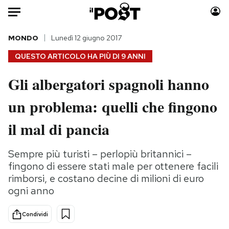
Auto
MONDO
Lunedì 12 giugno 2017
QUESTO ARTICOLO HA PIÙ DI
9 ANNI
HOME
Gli albergatori spagnoli hanno
Italia
Moda
un problema: quelli che fingono
Mondo
Libri
Politica
Consumismi
il mal di pancia
Tecnologia
Storie/Idee
Internet
Ok Boomer!
Sempre più turisti – perlopiù britannici –
Scienza
Media
fingono di essere stati male per ottenere facili
Cultura
Europa
rimborsi, e costano decine di milioni di euro
ogni anno
Economia
Altrecose
Sport
Mondiali calcio 2026
Condividi