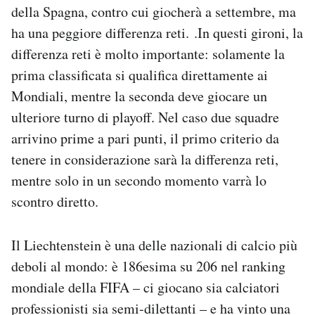
della Spagna, contro cui giocherà a settembre, ma
Notifiche mobile
Regala il Post
ha una peggiore differenza reti. .In questi gironi, la
Hai bisogno di aiuto?
differenza reti è molto importante: solamente la
Esci
prima classificata si qualifica direttamente ai
Mondiali, mentre la seconda deve giocare un
ulteriore turno di playoff. Nel caso due squadre
arrivino prime a pari punti, il primo criterio da
tenere in considerazione sarà la differenza reti,
mentre solo in un secondo momento varrà lo
scontro diretto.
Il Liechtenstein è una delle nazionali di calcio più
deboli al mondo: è 186esima su 206 nel ranking
mondiale della FIFA – ci giocano sia calciatori
professionisti sia semi-dilettanti – e ha vinto una