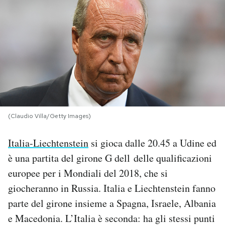
PODCAST
NEWSLETTER
I MIEI PREFERITI
(Claudio Villa/Getty Images)
SHOP
Italia-Liechtenstein
si gioca dalle 20.45 a Udine ed
CALENDARIO
è una partita del girone G dell delle qualificazioni
europee per i Mondiali del 2018, che si
AREA PERSONALE
giocheranno in Russia. Italia e Liechtenstein fanno
parte del girone insieme a Spagna, Israele, Albania
Area Personale
e Macedonia. L’Italia è seconda: ha gli stessi punti
Newsletter