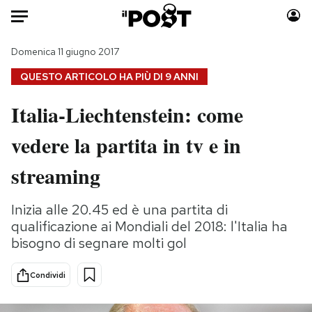
Auto
Domenica 11 giugno 2017
QUESTO ARTICOLO HA PIÙ DI
9 ANNI
HOME
Italia-Liechtenstein: come
Italia
Moda
vedere la partita in tv e in
Mondo
Libri
Politica
Consumismi
streaming
Tecnologia
Storie/Idee
Internet
Ok Boomer!
Inizia alle 20.45 ed è una partita di
Scienza
Media
qualificazione ai Mondiali del 2018: l'Italia ha
Cultura
Europa
bisogno di segnare molti gol
Economia
Altrecose
Condividi
Sport
Mondiali calcio 2026