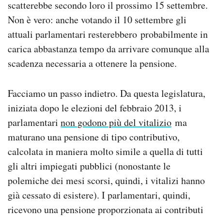
scatterebbe secondo loro il prossimo 15 settembre.
Notifiche mobile
Non è vero: anche votando il 10 settembre gli
Regala il Post
attuali parlamentari resterebbero probabilmente in
Hai bisogno di aiuto?
Esci
carica abbastanza tempo da arrivare comunque alla
scadenza necessaria a ottenere la pensione.
Facciamo un passo indietro. Da questa legislatura,
iniziata dopo le elezioni del febbraio 2013, i
parlamentari
non godono più del vitalizio
ma
maturano una pensione di tipo contributivo,
calcolata in maniera molto simile a quella di tutti
gli altri impiegati pubblici (nonostante le
polemiche dei mesi scorsi, quindi, i vitalizi hanno
già cessato di esistere). I parlamentari, quindi,
ricevono una pensione proporzionata ai contributi