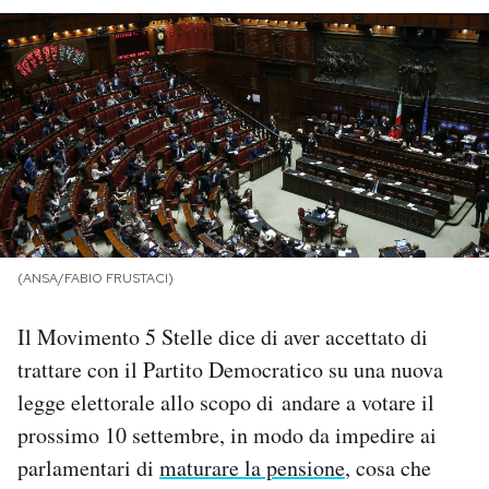
PODCAST
NEWSLETTER
I MIEI PREFERITI
SHOP
(ANSA/FABIO FRUSTACI)
CALENDARIO
Il Movimento 5 Stelle dice di aver accettato di
trattare con il Partito Democratico su una nuova
legge elettorale allo scopo di andare a votare il
AREA PERSONALE
prossimo 10 settembre, in modo da impedire ai
Area Personale
parlamentari di
maturare la pensione
, cosa che
Newsletter