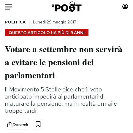
Auto
POLITICA
Lunedì 29 maggio 2017
QUESTO ARTICOLO HA PIÙ DI
9 ANNI
HOME
Votare a settembre non servirà
Italia
Moda
a evitare le pensioni dei
Mondo
Libri
Politica
Consumismi
parlamentari
Tecnologia
Storie/Idee
Internet
Ok Boomer!
Il Movimento 5 Stelle dice che il voto
Scienza
Media
anticipato impedirà ai parlamentari di
Cultura
Europa
maturare la pensione, ma in realtà ormai è
troppo tardi
Economia
Altrecose
Sport
Mondiali calcio 2026
Condividi