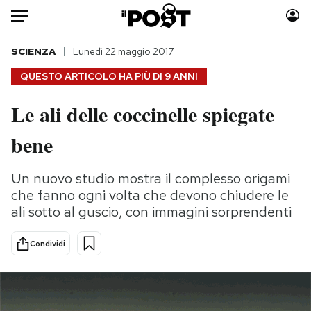
Auto
SCIENZA
Lunedì 22 maggio 2017
QUESTO ARTICOLO HA PIÙ DI
9 ANNI
HOME
Le ali delle coccinelle spiegate
Italia
Moda
bene
Mondo
Libri
Politica
Consumismi
Un nuovo studio mostra il complesso origami
Tecnologia
Storie/Idee
che fanno ogni volta che devono chiudere le
Internet
Ok Boomer!
ali sotto al guscio, con immagini sorprendenti
Scienza
Media
Cultura
Europa
Condividi
Economia
Altrecose
Sport
Mondiali calcio 2026