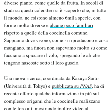
diverse piante, come quelle da frutta. In secoli di
Notifiche mobile
studi su questi coleotteri si è scoperto che, in tutto
Regala il Post
il mondo, ne esistono almeno 6mila specie, con
Hai bisogno di aiuto?
Esci
forme molto diverse e
alcune poco familiari
rispetto a quelle della coccinella comune.
Sappiamo dove vivono, come si riproducono e cosa
mangiano, ma finora non sapevamo molto su come
facciano a spiccare il volo, spiegando le ali che
tengono nascoste sotto il loro guscio.
Una nuova ricerca, coordinata da Kazuya Saito
(Università di Tokyo) e
pubblicata su
PNAS
, ha di
recente offerto qualche informazione in più sul
complesso origami che le coccinelle realizzano
con le loro ali, mostrando inoltre video al