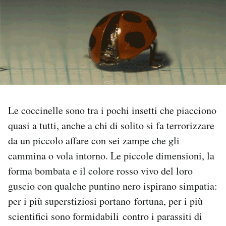
PODCAST
NEWSLETTER
I MIEI PREFERITI
Le coccinelle sono tra i pochi insetti che piacciono
SHOP
quasi a tutti, anche a chi di solito si fa terrorizzare
da un piccolo affare con sei zampe che gli
CALENDARIO
cammina o vola intorno. Le piccole dimensioni, la
forma bombata e il colore rosso vivo del loro
guscio con qualche puntino nero ispirano simpatia:
AREA PERSONALE
per i più superstiziosi portano fortuna, per i più
Area Personale
scientifici sono formidabili contro i parassiti di
Newsletter