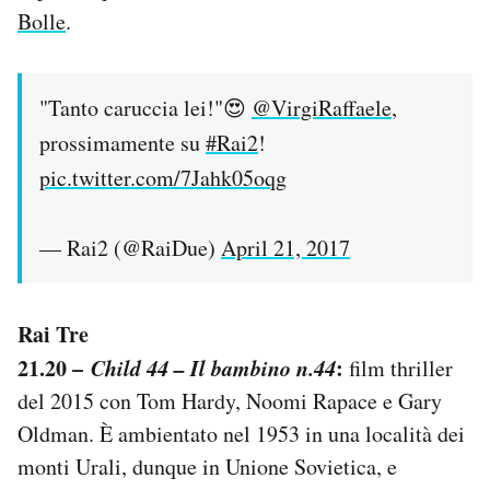
Bolle
.
"Tanto caruccia lei!"😍
@VirgiRaffaele
,
prossimamente su
#Rai2
!
pic.twitter.com/7Jahk05oqg
— Rai2 (@RaiDue)
April 21, 2017
Rai Tre
21.20 –
Child 44 – Il bambino n.44
:
film thriller
del 2015 con Tom Hardy, Noomi Rapace e Gary
Oldman. È ambientato nel 1953 in una località dei
monti Urali, dunque in Unione Sovietica, e