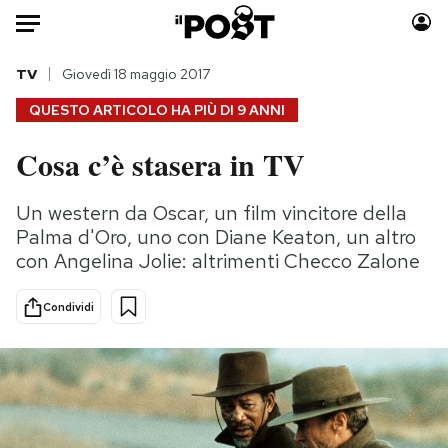
Auto
TV
Giovedì 18 maggio 2017
QUESTO ARTICOLO HA PIÙ DI
9 ANNI
HOME
Cosa c’è stasera in TV
Italia
Moda
Mondo
Libri
Un western da Oscar, un film vincitore della
Politica
Consumismi
Palma d'Oro, uno con Diane Keaton, un altro
Tecnologia
Storie/Idee
con Angelina Jolie: altrimenti Checco Zalone
Internet
Ok Boomer!
Condividi
Scienza
Media
Cultura
Europa
Economia
Altrecose
Sport
Mondiali calcio 2026