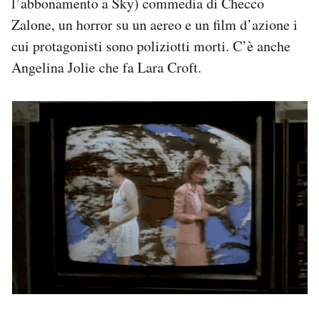
l’abbonamento a Sky) commedia di Checco
Notifiche mobile
Zalone, un horror su un aereo e un film d’azione i
Regala il Post
cui protagonisti sono poliziotti morti. C’è anche
Hai bisogno di aiuto?
Angelina Jolie che fa Lara Croft.
Esci