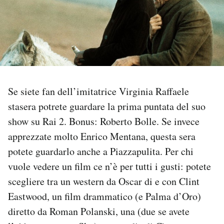
PODCAST
NEWSLETTER
I MIEI PREFERITI
Se siete fan dell’imitatrice Virginia Raffaele
stasera potrete guardare la prima puntata del suo
show su Rai 2. Bonus: Roberto Bolle. Se invece
SHOP
apprezzate molto Enrico Mentana, questa sera
potete guardarlo anche a Piazzapulita. Per chi
CALENDARIO
vuole vedere un film ce n’è per tutti i gusti: potete
scegliere tra un western da Oscar di e con Clint
AREA PERSONALE
Eastwood, un film drammatico (e Palma d’Oro)
Area Personale
diretto da Roman Polanski, una (due se avete
Newsletter