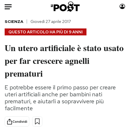
Auto
SCIENZA
Giovedì 27 aprile 2017
QUESTO ARTICOLO HA PIÙ DI
9 ANNI
HOME
Un utero artificiale è stato usato
Italia
Moda
per far crescere agnelli
Mondo
Libri
Politica
Consumismi
prematuri
Tecnologia
Storie/Idee
Internet
Ok Boomer!
E potrebbe essere il primo passo per creare
Scienza
Media
uteri artificiali anche per bambini nati
Cultura
Europa
prematuri, e aiutarli a sopravvivere più
facilmente
Economia
Altrecose
Sport
Mondiali calcio 2026
Condividi