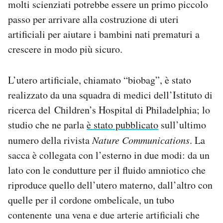
molti scienziati potrebbe essere un primo piccolo
Notifiche mobile
passo per arrivare alla costruzione di uteri
Regala il Post
artificiali per aiutare i bambini nati prematuri a
Hai bisogno di aiuto?
Esci
crescere in modo più sicuro.
L’utero artificiale, chiamato “biobag”, è stato
realizzato da una squadra di medici dell’Istituto di
ricerca del Children’s Hospital di Philadelphia; lo
studio che ne parla
è stato pubblicato
sull’ultimo
numero della rivista
Nature Communications
. La
sacca è collegata con l’esterno in due modi: da un
lato con le condutture per il fluido amniotico che
riproduce quello dell’utero materno, dall’altro con
quelle per il cordone ombelicale, un tubo
contenente una vena e due arterie artificiali che