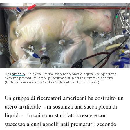
PODCAST
NEWSLETTER
I MIEI PREFERITI
SHOP
Dall'
articolo
"An extra-uterine system to physiologically support the
extreme premature lamb" pubblicato su Nature Communications
(Istituto di ricerca del Children’s Hospital di Philadelphia)
CALENDARIO
Un gruppo di ricercatori americani ha costruito un
utero artificiale – in sostanza una sacca piena di
AREA PERSONALE
liquido – in cui sono stati fatti crescere con
Area Personale
successo alcuni agnelli nati prematuri: secondo
Newsletter