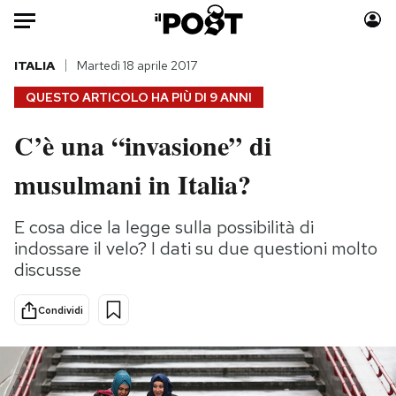
Auto
ITALIA
Martedì 18 aprile 2017
QUESTO ARTICOLO HA PIÙ DI
9 ANNI
HOME
C’è una “invasione” di
Italia
Moda
musulmani in Italia?
Mondo
Libri
Politica
Consumismi
E cosa dice la legge sulla possibilità di
Tecnologia
Storie/Idee
indossare il velo? I dati su due questioni molto
Internet
Ok Boomer!
discusse
Scienza
Media
Cultura
Europa
Condividi
Economia
Altrecose
Sport
Mondiali calcio 2026