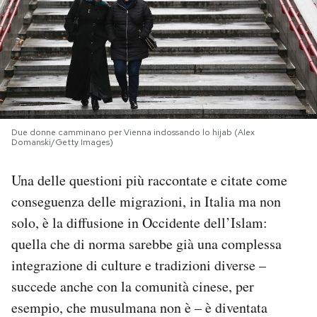
PODCAST
NEWSLETTER
I MIEI PREFERITI
Due donne camminano per Vienna indossando lo hijab (Alex
Domanski/Getty Images)
SHOP
Una delle questioni più raccontate e citate come
conseguenza delle migrazioni, in Italia ma non
CALENDARIO
solo, è la diffusione in Occidente dell’Islam:
quella che di norma sarebbe già una complessa
AREA PERSONALE
integrazione di culture e tradizioni diverse –
succede anche con la comunità cinese, per
Area Personale
esempio, che musulmana non è – è diventata
Newsletter