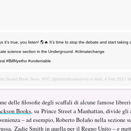
it’s true, you listen! 🌎🔥 It’s time to stop the debate and start taking 
mate science section in the Underground. #climatechange
eal #BillNyetho #undeniable
 da Strand Book Store, NYC (@strandbookstore) in data:
6 Feb 2017 alle ore 16
ne delle filosofie degli scaffali di alcune famose librer
ackson Books
, su Prince Street a Manhattan, divide gli a
ovenienza – ad esempio, Roberto Bolaño nella sezione 
 russa, Zadie Smith in quella per il Regno Unito – e mett