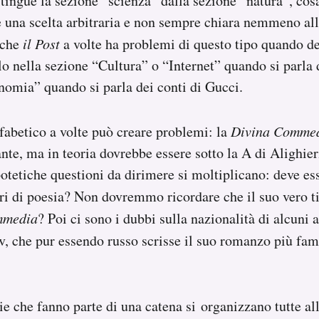
stingue la sezione “scienza” dalla sezione “natura”, cos
è una scelta arbitraria e non sempre chiara nemmeno al
nche
il Post
a volte ha problemi di questo tipo quando de
lo nella sezione “Cultura” o “Internet” quando si parla 
omia” quando si parla dei conti di Gucci.
fabetico a volte può creare problemi: la
Divina Comme
ante, ma in teoria dovrebbe essere sotto la A di Alighi
ipotetiche questioni da dirimere si moltiplicano: deve es
libri di poesia? Non dovremmo ricordare che il suo vero t
mmedia
? Poi ci sono i dubbi sulla nazionalità di alcuni 
, che pur essendo russo scrisse il suo romanzo più fa
erie che fanno parte di una catena si organizzano tutte a