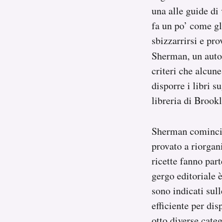
Notifiche mobile
una alle guide di
Regala il Post
fa un po’ come gli
Hai bisogno di aiuto?
sbizzarrirsi e pro
Esci
Sherman, un autor
criteri che alcu
disporre i libri s
libreria di Brook
Sherman cominciò 
provato a riorgani
ricette fanno part
gergo editoriale 
sono indicati sul
efficiente per dis
otto diverse categ