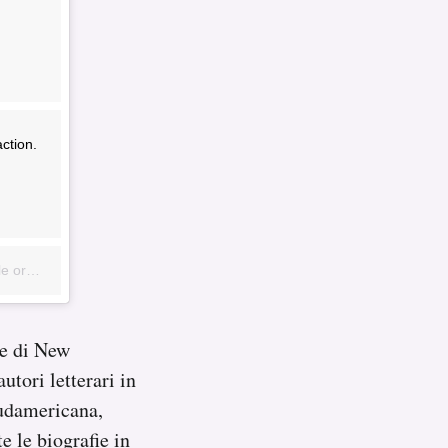
action.
:09 PST
ie di New
utori letterari in
sudamericana,
e le biografie in