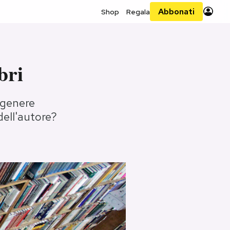
Abbonati
Shop
Regala
bri
l genere
dell'autore?