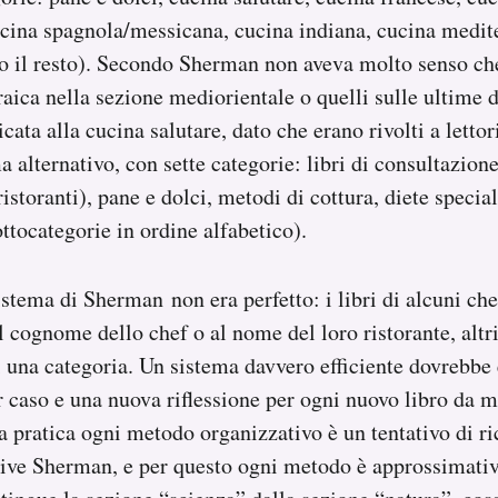
ucina spagnola/messicana, cucina indiana, cucina medit
to il resto). Secondo Sherman non aveva molto senso che
braica nella sezione mediorientale o quelli sulle ultime 
cata alla cucina salutare, dato che erano rivolti a lettor
 alternativo, con sette categorie: libri di consultazione
ristoranti), pane e dolci, metodi di cottura, diete specia
ottocategorie in ordine alfabetico).
stema di Sherman non era perfetto: i libri di alcuni ch
al cognome dello chef o al nome del loro ristorante, alt
di una categoria. Un sistema davvero efficiente dovrebbe
er caso e una nuova riflessione per ogni nuovo libro da m
a pratica ogni metodo organizzativo è un tentativo di ri
rive Sherman, e per questo ogni metodo è approssimativ