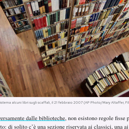
sistema alcuni libri sugli scaffali, il 21 febbraio 2007 (AP Photo/Mary Altaffer, Fi
versamente dalle biblioteche
, non esistono regole fisse p
rto: di solito c’è una sezione riservata ai classici, una ai