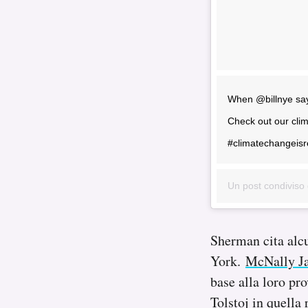
When @billnye says 
Check out our cli
#climatechangeisr
Un post condiviso
Sherman cita alcu
York.
McNally J
base alla loro pr
Tolstoj in quella