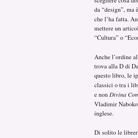
scegliere cosa di
da “design”, ma 
che l’ha fatta. A
mettere un artico
“Cultura” o “Econ
Anche l’ordine al
trova alla D di D
questo libro, le 
classici o tra i 
e non
Divina Co
Vladimir Nabokov
inglese.
Di solito le libr