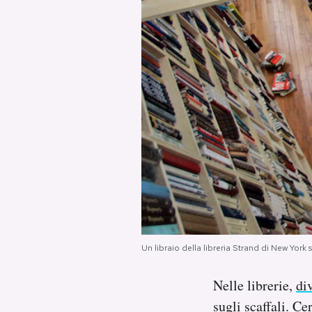
PODCAST
NEWSLETTER
I MIEI PREFERITI
SHOP
CALENDARIO
Un libraio della libreria Strand di New York 
AREA PERSONALE
Nelle librerie,
di
Area Personale
sugli scaffali. Ce
Newsletter