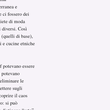
erranea e
 ci fossero dei
diete di moda
i diversi. Così
 (quelli di base),
li e cucine etniche
ef potevano essere
ri potevano
 eliminare le
ettere sugli
coprire il caos
o: si può