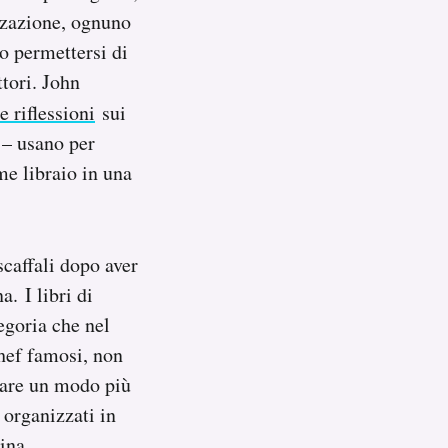
izzazione, ognuno
no permettersi di
ttori. John
e riflessioni
sui
 – usano per
me libraio in una
scaffali dopo aver
. I libri di
egoria che nel
chef famosi, non
vare un modo più
o organizzati in
cina