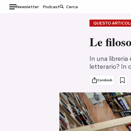
Newsletter
Podcast
Auto
QUESTO ARTICOLO
HOME
Le filoso
Italia
Moda
In una libreria
Mondo
Libri
letterario? In 
Politica
Consumismi
Tecnologia
Storie/Idee
Condividi
Internet
Ok Boomer!
Scienza
Media
Cultura
Europa
Economia
Altrecose
Sport
Mondiali calcio 2026