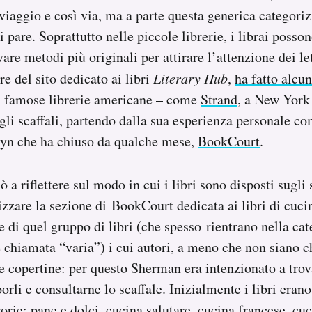
 viaggio e così via, ma a parte questa generica categor
 pare. Soprattutto nelle piccole librerie, i librai posso
vare metodi più originali per attirare l’attenzione dei le
e del sito dedicato ai libri
Literary Hub
,
ha fatto alcun
ne famose librerie americane – come
Strand
, a New York
ugli scaffali, partendo dalla sua esperienza personale co
lyn che ha chiuso da qualche mese,
BookCourt
.
a riflettere sul modo in cui i libri sono disposti sugli 
zzare la sezione di BookCourt dedicata ai libri di cucina
e di quel gruppo di libri (che spesso rientrano nella cat
è chiamata “varia”) i cui autori, a meno che non siano 
le copertine: per questo Sherman era intenzionato a tro
porli e consultarne lo scaffale. Inizialmente i libri eran
orie: pane e dolci, cucina salutare, cucina francese, cu