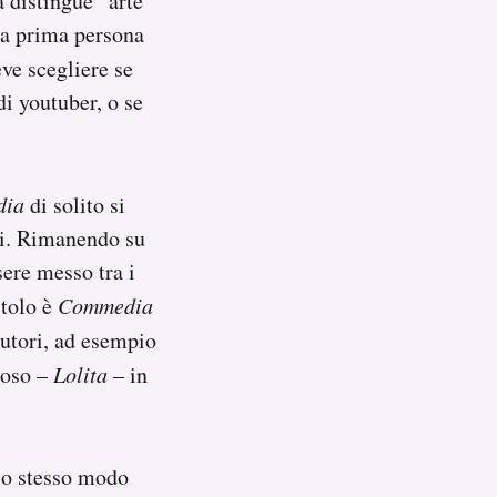
a distingue “arte”
la prima persona
ve scegliere se
di youtuber, o se
dia
di solito si
eri. Rimanendo su
sere messo tra i
itolo è
Commedia
autori, ad esempio
moso –
Lolita
– in
llo stesso modo