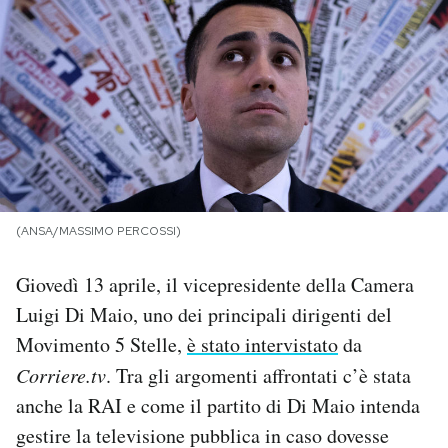
PODCAST
NEWSLETTER
I MIEI PREFERITI
(ANSA/MASSIMO PERCOSSI)
SHOP
Giovedì 13 aprile, il vicepresidente della Camera
CALENDARIO
Luigi Di Maio, uno dei principali dirigenti del
Movimento 5 Stelle,
è stato intervistato
da
AREA PERSONALE
Corriere.tv
. Tra gli argomenti affrontati c’è stata
anche la RAI e come il partito di Di Maio intenda
Area Personale
gestire la televisione pubblica in caso dovesse
Newsletter