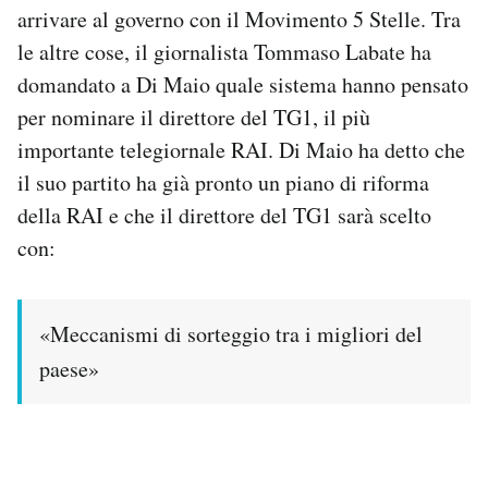
arrivare al governo con il Movimento 5 Stelle. Tra
Notifiche mobile
Regala il Post
le altre cose, il giornalista Tommaso Labate ha
Hai bisogno di aiuto?
domandato a Di Maio quale sistema hanno pensato
Esci
per nominare il direttore del TG1, il più
importante telegiornale RAI. Di Maio ha detto che
il suo partito ha già pronto un piano di riforma
della RAI e che il direttore del TG1 sarà scelto
con:
«Meccanismi di sorteggio tra i migliori del
paese»