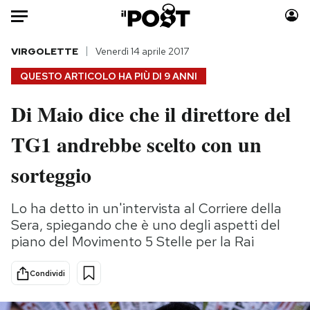
Auto
VIRGOLETTE
Venerdì 14 aprile 2017
QUESTO ARTICOLO HA PIÙ DI
9 ANNI
HOME
Di Maio dice che il direttore del
Italia
Moda
TG1 andrebbe scelto con un
Mondo
Libri
Politica
Consumismi
sorteggio
Tecnologia
Storie/Idee
Internet
Ok Boomer!
Lo ha detto in un'intervista al Corriere della
Scienza
Media
Sera, spiegando che è uno degli aspetti del
Cultura
Europa
piano del Movimento 5 Stelle per la Rai
Economia
Altrecose
Condividi
Sport
Mondiali calcio 2026