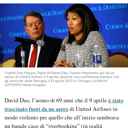
PODCAST
NEWSLETTER
I MIEI PREFERITI
SHOP
Crystal Dao Pepper, figlia di David Dao, l'uomo trascinato giù da un
aereo di United Airlines il 9 aprile, durante una conferenza stampa con
gli avvocati della famiglia, il 13 aprile 2017, a Chicago (JOSHUA
LOTT/AFP/Getty Images)
CALENDARIO
David Dao, l’uomo di 69 anni che il 9 aprile
è stato
AREA PERSONALE
trascinato fuori da un aereo
di United Airlines in
modo violento per quello che all’inizio sembrava
Area Personale
un banale caso di “
overbooking
” (in realtà
Newsletter