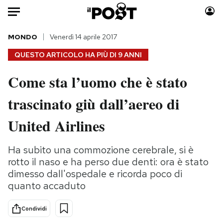
Auto
MONDO
Venerdì 14 aprile 2017
QUESTO ARTICOLO HA PIÙ DI
9 ANNI
HOME
Come sta l’uomo che è stato
Italia
Moda
trascinato giù dall’aereo di
Mondo
Libri
Politica
Consumismi
United Airlines
Tecnologia
Storie/Idee
Internet
Ok Boomer!
Ha subito una commozione cerebrale, si è
Scienza
Media
rotto il naso e ha perso due denti: ora è stato
Cultura
Europa
dimesso dall'ospedale e ricorda poco di
quanto accaduto
Economia
Altrecose
Sport
Mondiali calcio 2026
Condividi