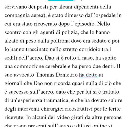
Notifiche mobile
servivano dei posti per alcuni dipendenti della
Regala il Post
compagnia aerea), è stato dimesso dall’ospedale in
Hai bisogno di aiuto?
cui era stato ricoverato dopo l’episodio. Nello
Esci
scontro con gli agenti di polizia, che lo hanno
alzato di peso dalla poltrona dove era seduto e poi
lo hanno trascinato nello stretto corridoio tra i
sedili dell’aereo, Dao si è rotto il naso, ha subito
una commozione cerebrale e ha perso due denti. Il
suo avvocato Thomas Demetrio
ha detto
ai
giornali che Dao non ricorda quasi nulla di ciò che
è successo sull’aereo, dato che per lui si è trattato
di un’esperienza traumatica, e che ha dovuto subire
degli interventi chirurgici ricostruttivi per le ferite
ricevute. In alcuni dei video girati da altre persone
che erano presenti sull’aereo e diffusi online si