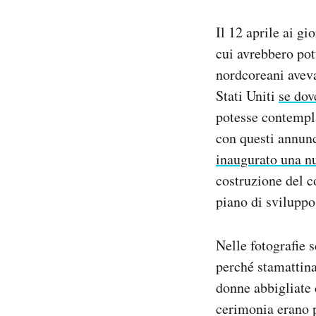
Notifiche mobile
Il 12 aprile ai gi
Regala il Post
Hai bisogno di aiuto?
cui avrebbero pot
Esci
nordcoreani aveva
Stati Uniti
se dov
potesse contempla
con questi annunc
inaugurato una nu
costruzione del c
piano di svilupp
Nelle fotografie 
perché stamattina
donne abbigliate 
cerimonia erano p