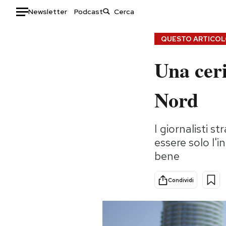
Newsletter
Podcast
Auto
QUESTO ARTICOLO
Una cer
HOME
Italia
Moda
Nord
Mondo
Libri
Politica
Consumismi
I giornalisti s
Tecnologia
Storie/Idee
essere solo l'i
Internet
Ok Boomer!
bene
Scienza
Media
Cultura
Europa
Condividi
Economia
Altrecose
Sport
Mondiali calcio 2026