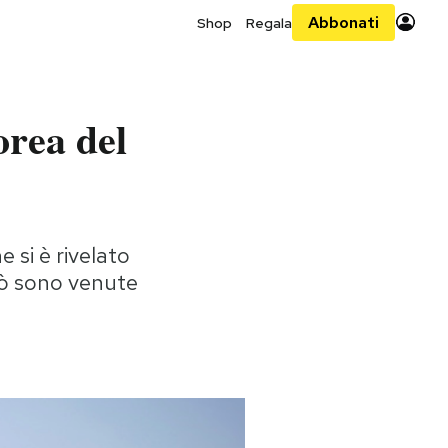
Abbonati
Shop
Regala
orea del
e si è rivelato
erò sono venute