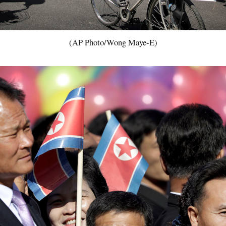
(AP Photo/Wong Maye-E)