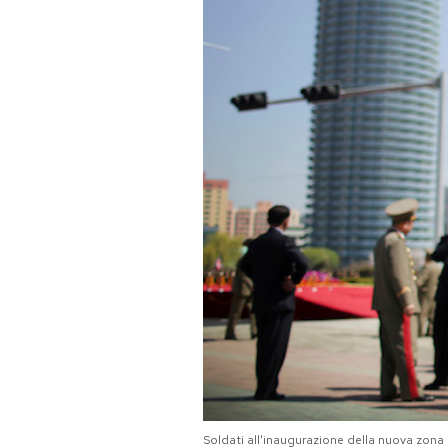
PODCAST
NEWSLETTER
I MIEI PREFERITI
SHOP
CALENDARIO
AREA PERSONALE
Area Personale
Newsletter
Soldati all'inaugurazione della nuova zon