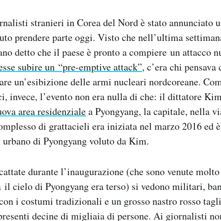
ornalisti stranieri in Corea del Nord è stato annunciato 
uto prendere parte oggi. Visto che nell’ultima settiman
no detto che il paese è pronto a compiere un attacco nu
esse subire un “pre-emptive attack”
, c’era chi pensava 
re un’esibizione delle armi nucleari nordcoreane. Come
i, invece, l’evento non era nulla di che: il dittatore K
ova area residenziale
a Pyongyang, la capitale, nella 
omplesso di grattacieli era iniziata nel marzo 2016 ed 
o urbano di Pyongyang voluto da Kim.
scattate durante l’inaugurazione (che sono venute molt
 il cielo di Pyongyang era terso) si vedono militari, ban
con i costumi tradizionali e un grosso nastro rosso tagl
resenti decine di migliaia di persone. Ai giornalisti no