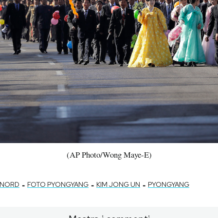
(AP Photo/Wong Maye-E)
-
-
-
 NORD
FOTO PYONGYANG
KIM JONG UN
PYONGYANG