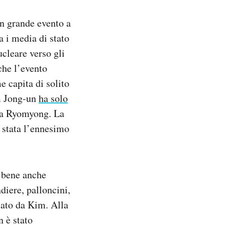
un grande evento a
a i media di stato
cleare verso gli
che l’evento
 capita di solito
im Jong-un
ha solo
via Ryomyong. La
è stata l’ennesimo
o bene anche
diere, palloncini,
iato da Kim. Alla
n è stato