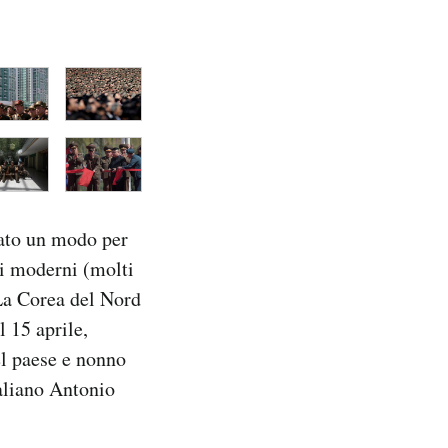
stato un modo per
ci moderni (molti
 La Corea del Nord
l 15 aprile,
el paese e nonno
taliano Antonio