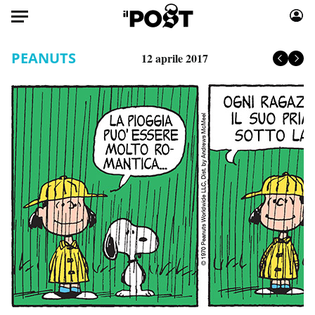
Auto
PEANUTS
12 aprile 2017
HOME
Italia
Moda
Mondo
Libri
Politica
Consumismi
Tecnologia
Storie/Idee
Internet
Ok Boomer!
Scienza
Media
Cultura
Europa
Economia
Altrecose
Sport
Mondiali calcio 2026