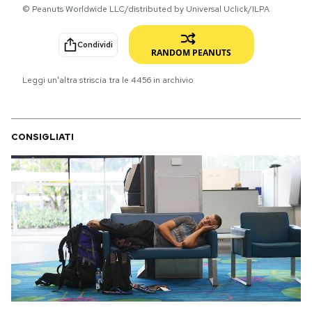
© Peanuts Worldwide LLC/distributed by Universal Uclick/ILPA
PODCAST
Condividi
RANDOM PEANUTS
NEWSLETTER
Leggi un'altra striscia tra le
4456
in archivio
I MIEI PREFERITI
CONSIGLIATI
SHOP
CALENDARIO
AREA PERSONALE
Area Personale
Newsletter