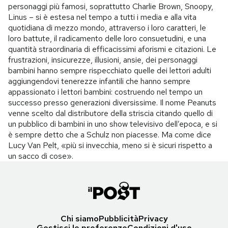
personaggi più famosi, soprattutto Charlie Brown, Snoopy,
Linus – si è estesa nel tempo a tutti i media e alla vita
quotidiana di mezzo mondo, attraverso i loro caratteri, le
loro battute, il radicamento delle loro consuetudini, e una
quantità straordinaria di efficacissimi aforismi e citazioni. Le
frustrazioni, insicurezze, illusioni, ansie, dei personaggi
bambini hanno sempre rispecchiato quelle dei lettori adulti
aggiungendovi tenerezze infantili che hanno sempre
appassionato i lettori bambini: costruendo nel tempo un
successo presso generazioni diversissime. Il nome Peanuts
venne scelto dal distributore della striscia citando quello di
un pubblico di bambini in uno show televisivo dell’epoca, e si
è sempre detto che a Schulz non piacesse. Ma come dice
Lucy Van Pelt, «più si invecchia, meno si è sicuri rispetto a
un sacco di cose».
Chi siamo
Pubblicità
Privacy
Gestisci le preferenze
Condizioni d'uso