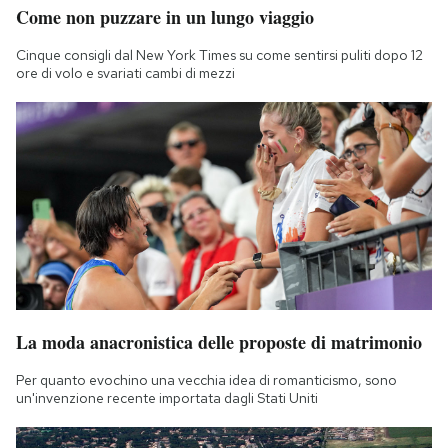
Come non puzzare in un lungo viaggio
Notifiche mobile
Regala il Post
Cinque consigli dal New York Times su come sentirsi puliti dopo 12
Hai bisogno di aiuto?
ore di volo e svariati cambi di mezzi
Esci
La moda anacronistica delle proposte di matrimonio
Per quanto evochino una vecchia idea di romanticismo, sono
un'invenzione recente importata dagli Stati Uniti