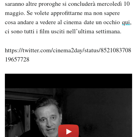
saranno altre proroghe si concluderà mercoledì 10
Notifiche mobile
maggio. Se volete approfittarne ma non sapere
Regala il Post
cosa andare a vedere al cinema date un occhio
qui
,
Hai bisogno di aiuto?
Esci
ci sono tutti i film usciti nell’ultima settimana.
https://twitter.com/cinema2day/status/8521083708
19657728