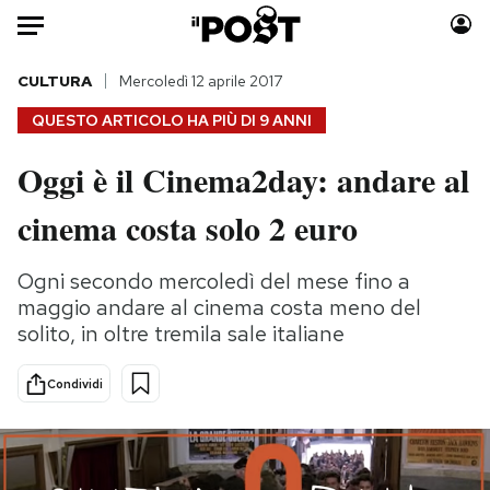
Auto
CULTURA
Mercoledì 12 aprile 2017
QUESTO ARTICOLO HA PIÙ DI
9 ANNI
HOME
Oggi è il Cinema2day: andare al
Italia
Moda
cinema costa solo 2 euro
Mondo
Libri
Politica
Consumismi
Ogni secondo mercoledì del mese fino a
Tecnologia
Storie/Idee
maggio andare al cinema costa meno del
Internet
Ok Boomer!
solito, in oltre tremila sale italiane
Scienza
Media
Cultura
Europa
Condividi
Economia
Altrecose
Sport
Mondiali calcio 2026