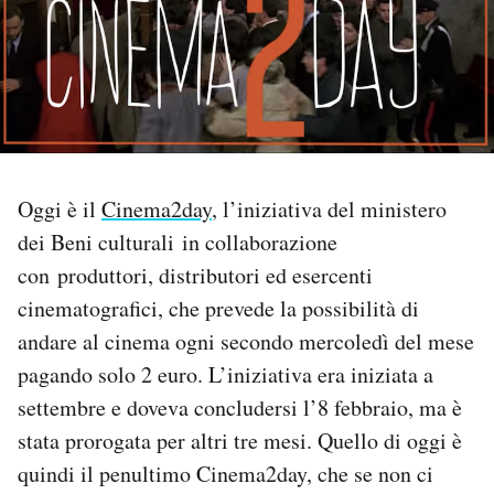
PODCAST
NEWSLETTER
I MIEI PREFERITI
Oggi è il
Cinema2day
, l’iniziativa del ministero
dei Beni culturali in collaborazione
SHOP
con produttori, distributori ed esercenti
cinematografici, che prevede la possibilità di
CALENDARIO
andare al cinema ogni secondo mercoledì del mese
pagando solo 2 euro. L’iniziativa era iniziata a
settembre e doveva concludersi l’8 febbraio, ma è
AREA PERSONALE
stata prorogata per altri tre mesi. Quello di oggi è
Area Personale
quindi il penultimo Cinema2day, che se non ci
Newsletter